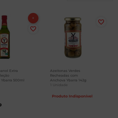
anol Extra
Azeitonas Verdes
leção
Recheadas com
 Ybarra 500ml
Anchova Ybarra 142g
1
Unidade
Produto Indisponível
9