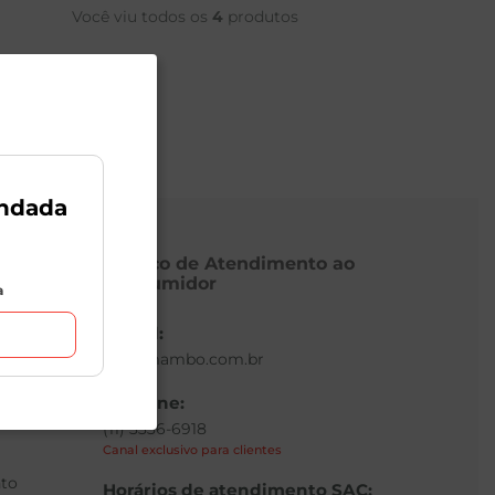
Você viu todos os
4
produtos
ndada
Serviço de Atendimento ao
Consumidor
a
E-mail:
sac@mambo.com.br
Telefone:
(11) 3336-6918
Canal exclusivo para clientes
to
Horários de atendimento SAC: