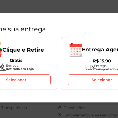
ne sua entrega
Entrega Age
Clique e Retire
Grátis
R$
15
,
90
Políticas
Entrega:
Entrega:
Retirada em Loja
Transportador
s
Sobre o seu Pedido
Selecionar
Selecionar
os
Clique e Retire
onosco
Termos de Uso
Pagamento
Privacidade
e Transparência
Devoluções
Cancelamento e Ressarcimen