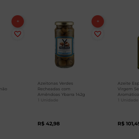
Azeitonas Verdes
Azeite Esp
mão
Recheadas com
Virgem Se
Amêndoas Ybarra 142g
Aromático
1
Unidade
1
Unidade
R$
42
,
98
R$
101
,
4