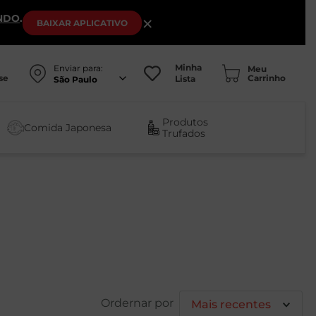
NDO
.
×
BAIXAR
APLICATIVO
Minha
Enviar para:
se
Lista
São Paulo
Produtos
Comida Japonesa
Trufados
Mais recentes