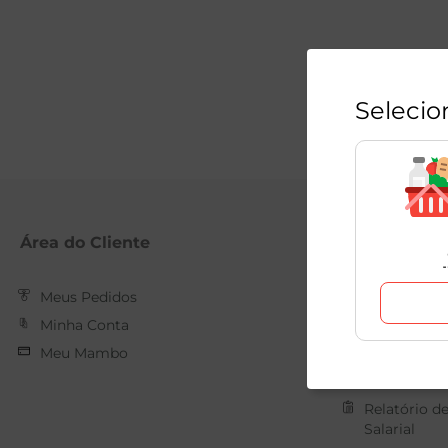
Selecio
Área do Cliente
Mambo
Meus Pedidos
Nossas Loja
Minha Conta
Quem Som
Meu Mambo
Trabalhe C
Forma de 
Relatório d
Salarial