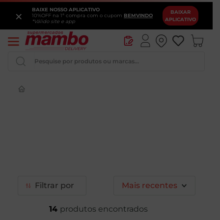
BAIXE NOSSO APLICATIVO
×
BAIXAR
10%OFF na 1ª compra com o cupom
BEMVINDO
APLICATIVO
*Válido site e app
Pesquise por produtos ou marcas...
Queijo
Iogurte
Pao
Leite
Cerveja
Filtrar
Mais recentes
14