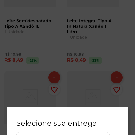
Leite Semidesnatado
Leite Integral Tipo A
Tipo A Xandô 1L
In Natura Xandô 1
Litro
1
Unidade
1
Unidade
R$
10
,
98
R$
10
,
98
R$
8
,
49
R$
8
,
49
-23
%
-23
%
Selecione sua entrega