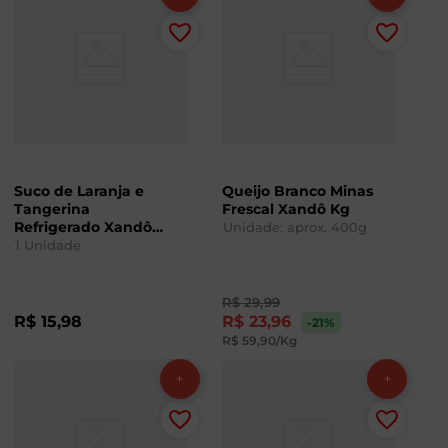
Suco de Laranja e
Queijo Branco Minas
Tangerina
Frescal Xandô Kg
Refrigerado Xandô
Unidade: aprox.
400
g
900ml
1
Unidade
R$
29
,
99
R$
15
,
98
R$
23
,
96
-21
%
R$
59
,
90
/Kg