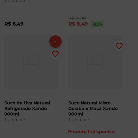
1
Unidade
R$
10
,
98
R$
6
,
49
R$
8
,
49
-23
%
Suco de Uva Natural
Suco Natural Misto
Refrigerado Xandô
Goiaba e Maçã Xando
900ml
900ml
1
Unidade
1
Unidade
Produto Indisponível