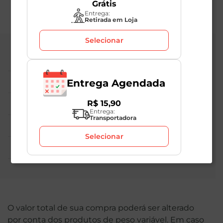
Grátis
Entrega:
Retirada em Loja
Selecionar
Central de Atendimento
Institucional
Entrega Agendada
Políticas Mambo
R$
15
,
90
Entrega:
Transportadora
Atedimento ao Consumidor
Selecionar
Nossas Redes
O valor total de sua compra poderá ser alterado
por conta dos produtos de peso variável. Em caso