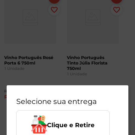
Vinho Português Rosé
Vinho Português
Porta 6 750ml
Tinto Júlia Florista
750ml
1
Unidade
1
Unidade
R$
93
,
98
R$
73
,
49
R$
59
,
90
R$
54
,
90
-37
%
-26
%
Selecione sua entrega
Clique e Retire