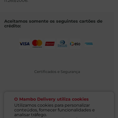
11.265/2006.
Aceitamos somente os seguintes cartões de
crédito:
Certificados e Segurança
O Mambo Delivery utiliza cookies
Utilizamos cookies para personalizar
conteúdos, fornecer funcionalidades e
@ 2021 MAMBO - TODOS OS DIREITOS RESERVADOS
analisar tráfego.