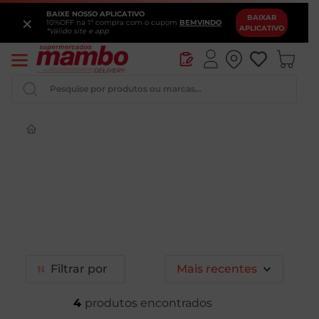
BAIXE NOSSO APLICATIVO
×
BAIXAR
10%OFF na 1ª compra com o cupom
BEMVINDO
APLICATIVO
*Válido site e app
Pesquise por produtos ou marcas...
Iogurte
Queijo
Pao
Leite
Cerveja
Filtrar
Mais recentes
4