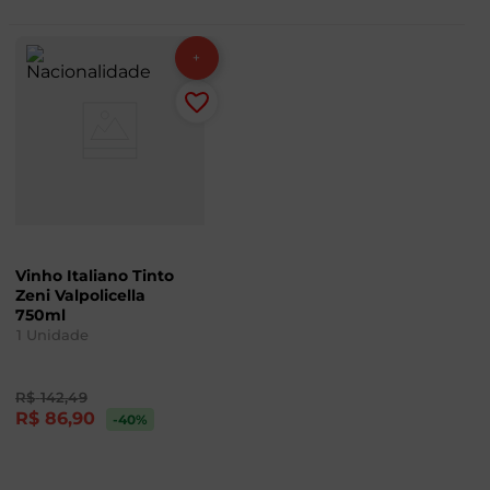
Vinho Italiano Tinto
Zeni Valpolicella
750ml
1
Unidade
R$
142
,
49
R$
86
,
90
-40
%