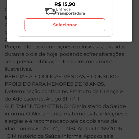
R$
15
,
90
O valor total de sua compra poderá ser alterado
Entrega:
Transportadora
por conta dos produtos de peso variável. Em caso
de indisponibilidade, o produto não será entregue
Selecionar
e, por isso, o valor correspondente não será
cobrado, podendo ser alterado para menos.
Preços, ofertas e condições exclusivas são válidas
durante o dia de hoje, podendo sofrer alterações
sem prévia notificação. Imagens meramente
ilustrativas.
BEBIDAS ALCOÓLICAS: VENDAS E CONSUMO
PROIBIDO PARA MENORES DE 18 ANOS.
Determinação contida no Estatuto da Criança e
do Adolescente, Artigo 81. nº II.
ALEITAMENTO MATERNO: "O Ministério da Saúde
informa: O Aleitamento materno evita infecções e
alergias e é recomendado até os dois anos de
idade ou mais". Art. 4º, I - NBCAL, Lei 11.265/2006.
"O Ministério da Saúde informa: Após os seis