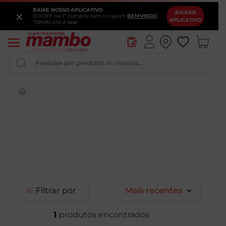
BAIXE NOSSO APLICATIVO
×
BAIXAR
10%OFF na 1ª compra com o cupom
BEMVINDO
APLICATIVO
*Válido site e app
Pesquise por produtos ou marcas...
Iogurte
Queijo
Pao
Leite
Cerveja
Filtrar
Mais recentes
1