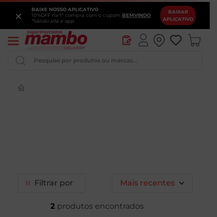
BAIXE NOSSO APLICATIVO
×
BAIXAR
10%OFF na 1ª compra com o cupom
BEMVINDO
APLICATIVO
*Válido site e app
Pesquise por produtos ou marcas...
Iogurte
Queijo
Pao
Leite
Vinho
Filtrar
Mais recentes
2