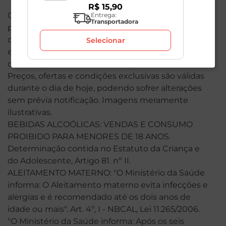
R$
15
,
90
O valor total de sua compra poderá ser alterado
Entrega:
Transportadora
por conta dos produtos de peso variável. Em caso
de indisponibilidade, o produto não será entregue
Selecionar
e, por isso, o valor correspondente não será
cobrado, podendo ser alterado para menos.
Preços, ofertas e condições exclusivas são válidas
durante o dia de hoje, podendo sofrer alterações
sem prévia notificação. Imagens meramente
ilustrativas.
BEBIDAS ALCOÓLICAS: VENDAS E CONSUMO
PROIBIDO PARA MENORES DE 18 ANOS.
Determinação contida no Estatuto da Criança e
do Adolescente, Artigo 81. nº II.
ALEITAMENTO MATERNO: "O Ministério da Saúde
informa: O Aleitamento materno evita infecções e
alergias e é recomendado até os dois anos de
idade ou mais". Art. 4º, I - NBCAL, Lei 11.265/2006.
"O Ministério da Saúde informa: Após os seis