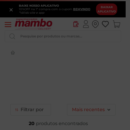
BAIXE NOSSO APLICATIVO
×
BAIXAR
10%OFF na 1ª compra com o cupom
BEMVINDO
APLICATIVO
*Válido site e app
Pesquise por produtos ou marcas...
Iogurte
Queijo
Pao
Leite
Cerveja
Filtrar
Mais recentes
20