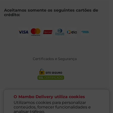
Aceitamos somente os seguintes cartões de
crédito:
Certificados e Segurança
O Mambo Delivery utiliza cookies
Utilizamos cookies para personalizar
conteúdos, fornecer funcionalidades e
@ 2021 MAMBO - TODOS OS DIREITOS RESERVADOS
analisar tráfego.