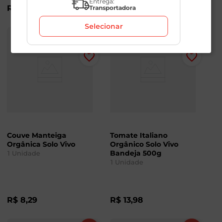
Entrega:
R$
18
,
98
R$
16
,
49
Transportadora
Selecionar
Couve Manteiga
Tomate Italiano
Orgânica Solo Vivo
Orgânico Solo Vivo
Bandeja 500g
1
Unidade
1
Unidade
R$
8
,
29
R$
13
,
98