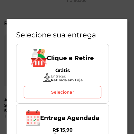
1
Unidade
R$
9
,
09
R$
12
,
98
Selecione sua entrega
Clique e Retire
Grátis
Entrega:
Retirada em Loja
Selecionar
Abacate Orgânico
Abobrinha Italiana
Solo Vivo Bandeja
Orgânica Solo Vivo
500g
600g
1
Unidade
1
Unidade
Entrega Agendada
R$
15
,
90