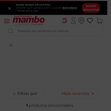
BAIXE NOSSO APLICATIVO
×
BAIXAR
10%OFF na 1ª compra com o cupom
BEMVINDO
APLICATIVO
*Válido site e app
Pesquise por produtos ou marcas...
Iogurte
Queijo
Pao
Leite
Chocolate
Filtrar
Mais recentes
1