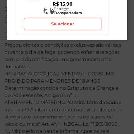
R$
15
,
90
O valor total de sua compra poderá ser alterado
Entrega:
Transportadora
por conta dos produtos de peso variável. Em caso
de indisponibilidade, o produto não será entregue
Selecionar
e, por isso, o valor correspondente não será
cobrado, podendo ser alterado para menos.
Preços, ofertas e condições exclusivas são válidas
durante o dia de hoje, podendo sofrer alterações
sem prévia notificação. Imagens meramente
ilustrativas.
BEBIDAS ALCOÓLICAS: VENDAS E CONSUMO
PROIBIDO PARA MENORES DE 18 ANOS.
Determinação contida no Estatuto da Criança e
do Adolescente, Artigo 81. nº II.
ALEITAMENTO MATERNO: "O Ministério da Saúde
informa: O Aleitamento materno evita infecções e
alergias e é recomendado até os dois anos de
idade ou mais". Art. 4º, I - NBCAL, Lei 11.265/2006.
"O Ministério da Saúde informa: Após os seis