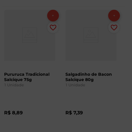
Pururuca Tradicional
Salgadinho de Bacon
Salcique 75g
Salcique 80g
1
Unidade
1
Unidade
R$
8
,
89
R$
7
,
39