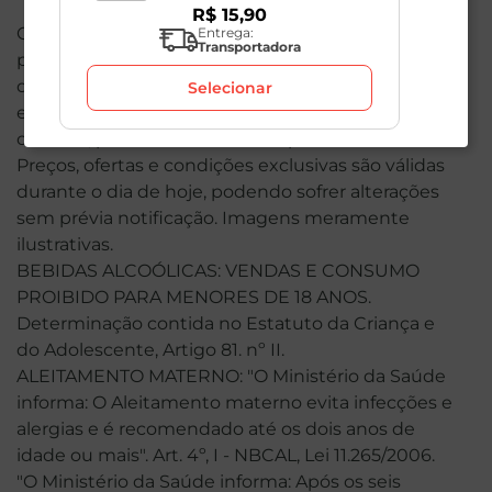
R$
15
,
90
O valor total de sua compra poderá ser alterado
Entrega:
Transportadora
por conta dos produtos de peso variável. Em caso
de indisponibilidade, o produto não será entregue
Selecionar
e, por isso, o valor correspondente não será
cobrado, podendo ser alterado para menos.
Preços, ofertas e condições exclusivas são válidas
durante o dia de hoje, podendo sofrer alterações
sem prévia notificação. Imagens meramente
ilustrativas.
BEBIDAS ALCOÓLICAS: VENDAS E CONSUMO
PROIBIDO PARA MENORES DE 18 ANOS.
Determinação contida no Estatuto da Criança e
do Adolescente, Artigo 81. nº II.
ALEITAMENTO MATERNO: "O Ministério da Saúde
informa: O Aleitamento materno evita infecções e
alergias e é recomendado até os dois anos de
idade ou mais". Art. 4º, I - NBCAL, Lei 11.265/2006.
"O Ministério da Saúde informa: Após os seis