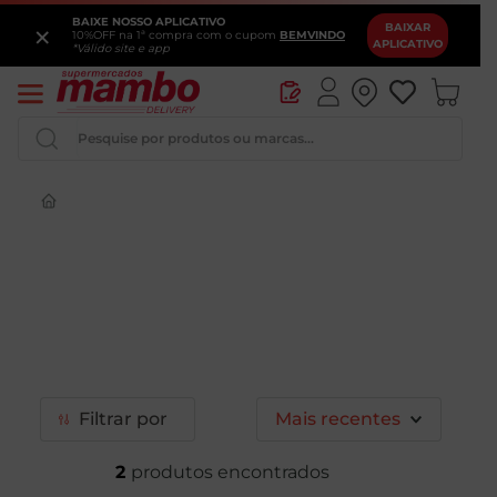
BAIXE NOSSO APLICATIVO
×
BAIXAR
10%OFF na 1ª compra com o cupom
BEMVINDO
APLICATIVO
*Válido site e app
Pesquise por produtos ou marcas...
Queijo
Iogurte
Pao
Leite
Cerveja
Filtrar
Mais recentes
2