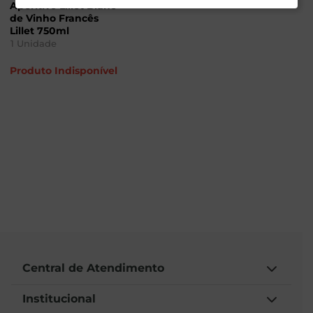
Aperitivo Lillet Blanc
de Vinho Francês
Lillet 750ml
1
Unidade
Produto Indisponível
Central de Atendimento
Institucional