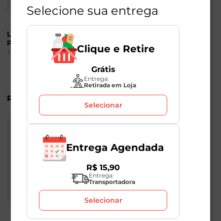
Selecione sua entrega
Lasanha Peito de
Kit Brandy com Taça
Peru Sadia 600g
Osborne 700ml
Clique e Retire
1
Unidade
1
Unidade
Grátis
Entrega:
Retirada em Loja
R$
139
,
49
R$
22
,
98
R$
99
,
99
-29
%
Selecionar
Entrega Agendada
R$
15
,
90
Entrega:
Transportadora
Selecionar