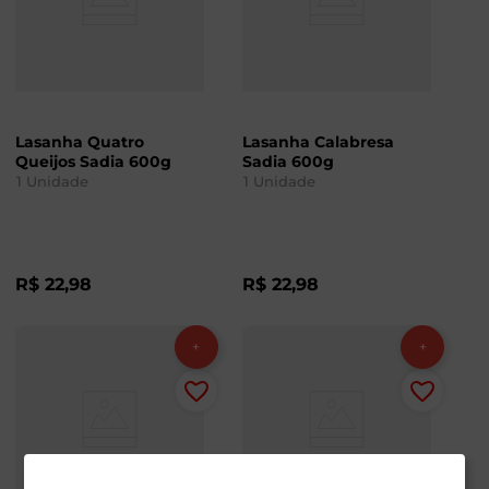
Lasanha Quatro
Lasanha Calabresa
Queijos Sadia 600g
Sadia 600g
1
Unidade
1
Unidade
R$
22
,
98
R$
22
,
98