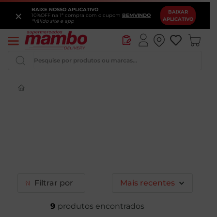
BAIXE NOSSO APLICATIVO
×
BAIXAR
10%OFF na 1ª compra com o cupom
BEMVINDO
APLICATIVO
*Válido site e app
Pesquise por produtos ou marcas...
Iogurte
Queijo
Pao
Leite
Chocolate
Filtrar
Mais recentes
9