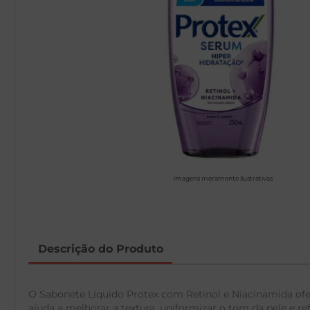
Imagens meramente ilustrativas
Descrição do Produto
O Sabonete Líquido Protex com Retinol e Niacinamida of
ajuda a melhorar a textura, uniformizar o tom da pele e 