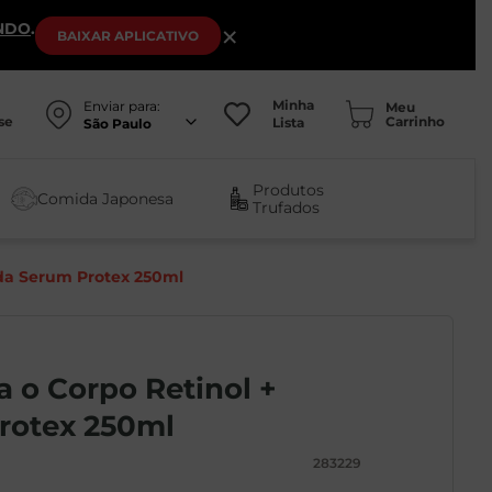
NDO
.
×
BAIXAR
APLICATIVO
Minha
Enviar para:
se
Lista
São Paulo
Produtos
Comida Japonesa
Trufados
ida Serum Protex 250ml
a o Corpo Retinol +
rotex 250ml
283229