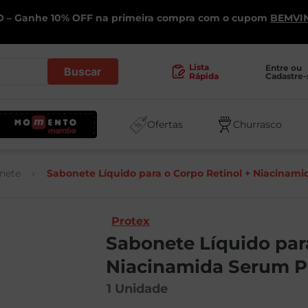
 – Ganhe 10% OFF na primeira compra com o cupom
BEMVI
.
Lista
Entre ou 
Cadastre-
Rápida
Ofertas
Churrasco
nete
Sabonete Líquido para o Corpo Retinol + Niacinam
Protex
Sabonete Líquido par
Niacinamida Serum P
1
Unidade