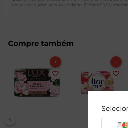
toque suave, ideal para o uso diário. Elimina 99,9% das ba
Compre também
Selecio