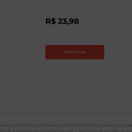
R$
23
,
98
erece uma limpeza profunda com benefícios de cuidado avançado
reforçar a barreira de proteção natural. Com fórmula em serum 