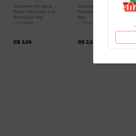
Sabonete em Barra
Sabonete de Maçã e
Rosas Francesas Lux
Framboesa Flor de Ypê
Botanicals 85g
85g
1
Unidade
1
Unidade
R$
3
,
69
R$
2
,
59