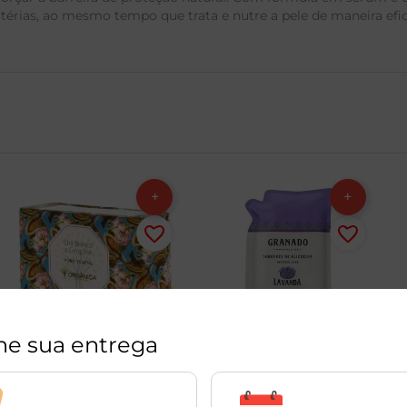
ctérias, ao mesmo tempo que trata e nutre a pele de maneira efic
ne sua entrega