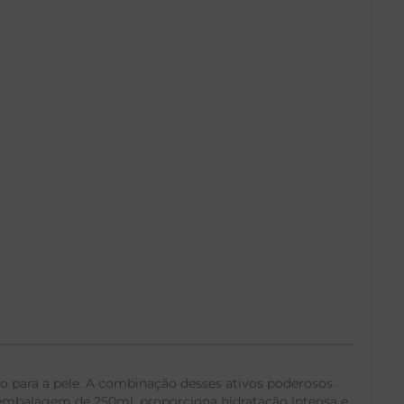
 para a pele. A combinação desses ativos poderosos
e embalagem de 250ml, proporciona hidratação intensa e