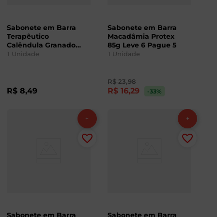
Sabonete em Barra
Sabonete em Barra
Terapêutico
Macadâmia Protex
Calêndula Granado
85g Leve 6 Pague 5
90g
1
Unidade
1
Unidade
R$
23
,
98
R$
8
,
49
R$
16
,
29
-33
%
Sabonete em Barra
Sabonete em Barra