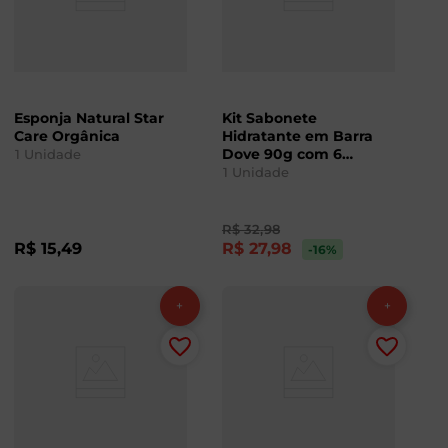
Esponja Natural Star
Kit Sabonete
Care Orgânica
Hidratante em Barra
Dove 90g com 6
1
Unidade
unidades
1
Unidade
R$
32
,
98
R$
15
,
49
R$
27
,
98
-16
%