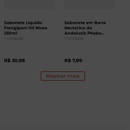
Sabonete Líquido
Sabonete em Barra
Frangipani Oil Nivea
Nectarina da
250ml
Andaluzia Phebo
100g
1
Unidade
1
Unidade
R$
30
,
98
R$
7
,
89
Mostrar mais