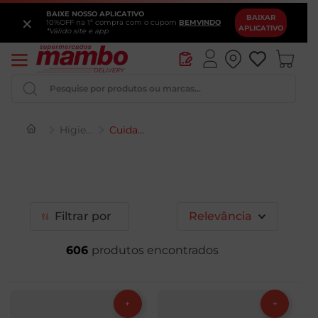
BAIXE NOSSO APLICATIVO
×
BAIXAR
10%OFF na 1ª compra com o cupom
BEMVINDO
APLICATIVO
*Válido site e app
Pesquise por produtos ou marcas...
Higiene e Perfumaria
Cuidado Corpo
Queijo
Iogurte
Pao
Filtrar
Relevância
Leite
606
Cerveja