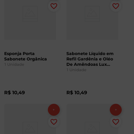
Esponja Porta
Sabonete Líquido em
Sabonete Orgânica
Refil Gardênia e Oléo
De Amêndoas Lux
1
Unidade
200ml
1
Unidade
R$
10
,
49
R$
10
,
49