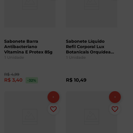
Sabonete Barra
Sabonete Líquido
Antibacteriano
Refil Corporal Lux
Vitamina E Protex 85g
Botanicals Orquídea
Negra 200ml
1
Unidade
1
Unidade
R$
4
,
99
R$
3
,
40
R$
10
,
49
-32
%