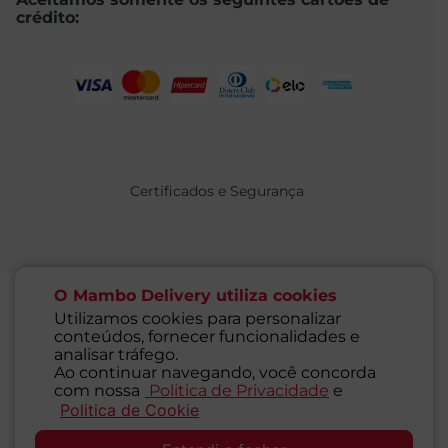
crédito:
Certificados e Segurança
O Mambo Delivery utiliza cookies
Utilizamos cookies para personalizar
conteúdos, fornecer funcionalidades e
@ 2021 MAMBO - TODOS OS DIREITOS RESERVADOS
analisar tráfego.
Supermercados Mambo Ltda.
Ao continuar navegando, você concorda
CNPJ: 71.676.316/0001-46 - Inscrição Estadual: 116.827.781.117
com nossa
Politica de Privacidade
e
Endereço: Rua Guaipá, 255 - Vila Leopoldina - São Paulo - SP -
Politica de Cookie
SAC
05089-001