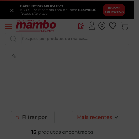
BAIXE NOSSO APLICATIVO
×
BAIXAR
10%OFF na 1ª compra com o cupom
BEMVINDO
APLICATIVO
*Válido site e app
Pesquise por produtos ou marcas...
Iogurte
Queijo
Pao
Leite
Cerveja
Filtrar
Mais recentes
16