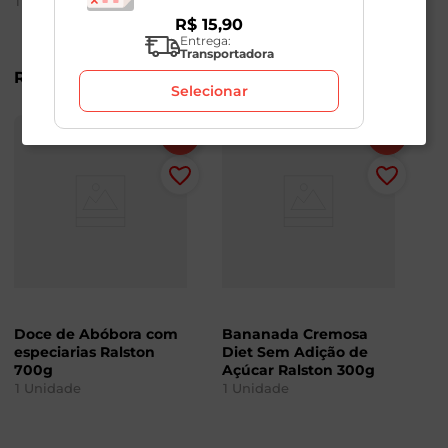
1
Unidade
R$
15
,
90
Entrega:
Transportadora
R$
36
,
98
R$
15
,
98
Selecionar
Doce de Abóbora com
Bananada Cremosa
especiarias Ralston
Diet Sem Adição de
700g
Açúcar Ralston 300g
1
Unidade
1
Unidade