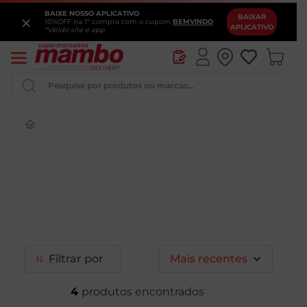
BAIXE NOSSO APLICATIVO
×
BAIXAR
10%OFF na 1ª compra com o cupom
BEMVINDO
APLICATIVO
*Válido site e app
Pesquise por produtos ou marcas...
Iogurte
Queijo
Pao
Leite
Cerveja
Filtrar
Mais recentes
4