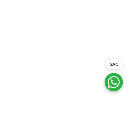
O Mambo Delivery utiliza cookies
Utilizamos cookies para personalizar
conteúdos, fornecer funcionalidades e
analisar tráfego.
Ao continuar navegando, você concorda
com nossa
Politica de Privacidade
e
Politica de Cookie
SAC
Entendi e fechar