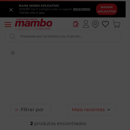
BAIXE NOSSO APLICATIVO
×
BAIXAR
10%OFF na 1ª compra com o cupom
BEMVINDO
APLICATIVO
*Válido site e app
Pesquise por produtos ou marcas...
Iogurte
Queijo
Pao
Leite
Cerveja
Filtrar
Mais recentes
2