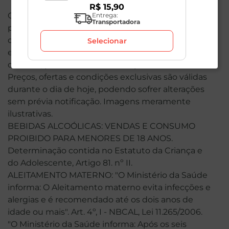
R$
15
,
90
O valor total de sua compra poderá ser alterado
Entrega:
Transportadora
por conta dos produtos de peso variável. Em caso
de indisponibilidade, o produto não será entregue
Selecionar
e, por isso, o valor correspondente não será
cobrado, podendo ser alterado para menos.
Preços, ofertas e condições exclusivas são válidas
durante o dia de hoje, podendo sofrer alterações
sem prévia notificação. Imagens meramente
ilustrativas.
BEBIDAS ALCOÓLICAS: VENDAS E CONSUMO
PROIBIDO PARA MENORES DE 18 ANOS.
Determinação contida no Estatuto da Criança e
do Adolescente, Artigo 81. nº II.
ALEITAMENTO MATERNO: "O Ministério da Saúde
informa: O Aleitamento materno evita infecções e
alergias e é recomendado até os dois anos de
idade ou mais". Art. 4º, I - NBCAL, Lei 11.265/2006.
"O Ministério da Saúde informa: Após os seis