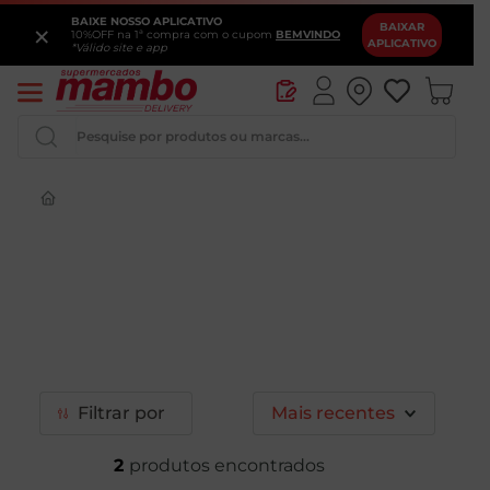
BAIXE NOSSO APLICATIVO
×
BAIXAR
10%OFF na 1ª compra com o cupom
BEMVINDO
APLICATIVO
*Válido site e app
Pesquise por produtos ou marcas...
Iogurte
Queijo
Pao
Leite
Cerveja
Filtrar
Mais recentes
2