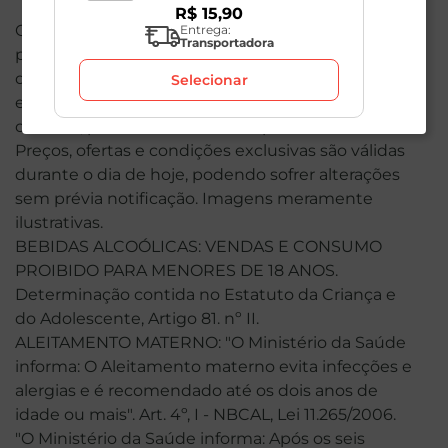
R$
15
,
90
O valor total de sua compra poderá ser alterado
Entrega:
Transportadora
por conta dos produtos de peso variável. Em caso
de indisponibilidade, o produto não será entregue
Selecionar
e, por isso, o valor correspondente não será
cobrado, podendo ser alterado para menos.
Preços, ofertas e condições exclusivas são válidas
durante o dia de hoje, podendo sofrer alterações
sem prévia notificação. Imagens meramente
ilustrativas.
BEBIDAS ALCOÓLICAS: VENDAS E CONSUMO
PROIBIDO PARA MENORES DE 18 ANOS.
Determinação contida no Estatuto da Criança e
do Adolescente, Artigo 81. nº II.
ALEITAMENTO MATERNO: "O Ministério da Saúde
informa: O Aleitamento materno evita infecções e
alergias e é recomendado até os dois anos de
idade ou mais". Art. 4º, I - NBCAL, Lei 11.265/2006.
"O Ministério da Saúde informa: Após os seis