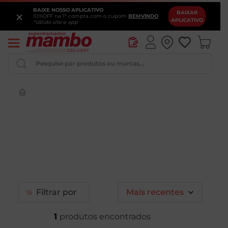
BAIXE NOSSO APLICATIVO
×
BAIXAR
10%OFF na 1ª compra com o cupom
BEMVINDO
APLICATIVO
*Válido site e app
Pesquise por produtos ou marcas...
Iogurte
Queijo
Pao
Leite
Chocolate
Filtrar
Mais recentes
1