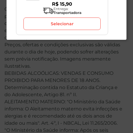
R$
15
,
90
O valor total de sua compra poderá ser alterado
Entrega:
Transportadora
por conta dos produtos de peso variável. Em caso
de indisponibilidade, o produto não será entregue
Selecionar
e, por isso, o valor correspondente não será
cobrado, podendo ser alterado para menos.
Preços, ofertas e condições exclusivas são válidas
durante o dia de hoje, podendo sofrer alterações
sem prévia notificação. Imagens meramente
ilustrativas.
BEBIDAS ALCOÓLICAS: VENDAS E CONSUMO
PROIBIDO PARA MENORES DE 18 ANOS.
Determinação contida no Estatuto da Criança e
do Adolescente, Artigo 81. nº II.
ALEITAMENTO MATERNO: "O Ministério da Saúde
informa: O Aleitamento materno evita infecções e
alergias e é recomendado até os dois anos de
idade ou mais". Art. 4º, I - NBCAL, Lei 11.265/2006.
"O Ministério da Saúde informa: Após os seis