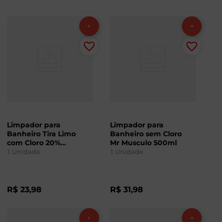
Limpador para
Limpador para
Banheiro Tira Limo
Banheiro sem Cloro
com Cloro 20%
Mr Musculo 500ml
Desconto Mr Musculo
1
Unidade
1
Unidade
500ml
R$
23
,
98
R$
31
,
98