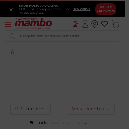
BAIXE NOSSO APLICATIVO
×
BAIXAR
10%OFF na 1ª compra com o cupom
BEMVINDO
APLICATIVO
*Válido site e app
Pesquise por produtos ou marcas...
Iogurte
Queijo
Pao
Leite
Chocolate
Filtrar
Mais recentes
9