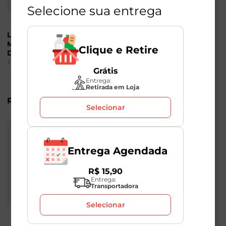
Selecione sua entrega
Limpador Tira Limo Mr
Refil Limpador
Músculo 500ml 30%
Desengordurante de
Clique e Retire
Desconto
Laranja para Cozinha
Mr. Músculo 400ml
1
Unidade
1
Unidade
Grátis
20% Desconto
Entrega:
Retirada em Loja
R$
41
,
98
R$
14
,
49
Selecionar
Entrega Agendada
R$
15
,
90
Entrega:
Transportadora
Selecionar