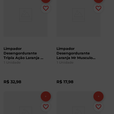
Limpador
Limpador
Desengordurante
Desengordurante
Tripla Ação Laranja Mr
Laranja Mr Musculo
Musculo 500ml
Refil 400ml
1
Unidade
1
Unidade
R$
32
,
98
R$
17
,
98