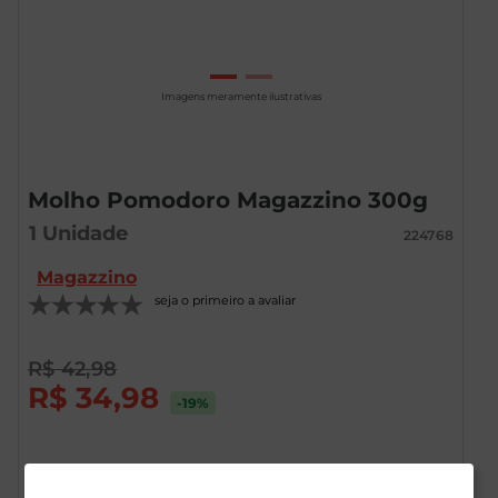
Imagens meramente ilustrativas
Molho Pomodoro Magazzino 300g
1
Unidade
224768
Magazzino
seja o primeiro a avaliar
R$
42
,
98
R$
34
,
98
-19
%