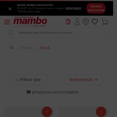
BAIXE NOSSO APLICATIVO
×
BAIXAR
10%OFF na 1ª compra com o cupom
BEMVINDO
APLICATIVO
*Válido site e app
Pesquise por produtos ou marcas...
Frios e Laticínios
Produtos Culinários
Iogurte
Queijo
Pao
Filtrar
Relevância
Leite
19
Chocolate