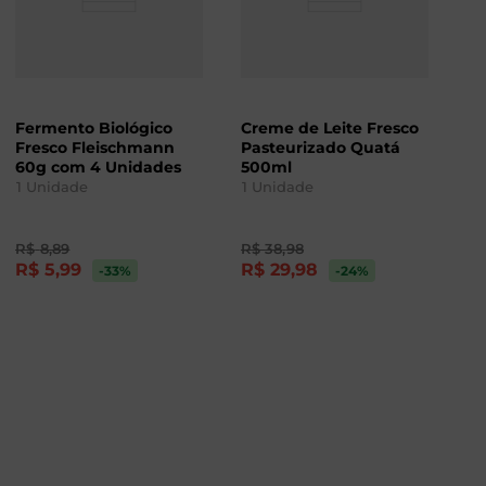
Fermento Biológico
Creme de Leite Fresco
Fresco Fleischmann
Pasteurizado Quatá
60g com 4 Unidades
500ml
1
Unidade
1
Unidade
R$
8
,
89
R$
38
,
98
R$
5
,
99
R$
29
,
98
-33
%
-24
%