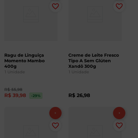
Ragu de Linguiça
Creme de Leite Fresco
Momento Mambo
Tipo A Sem Glúten
400g
Xandô 300g
1
Unidade
1
Unidade
R$
55
,
98
R$
39
,
98
R$
26
,
98
-29
%