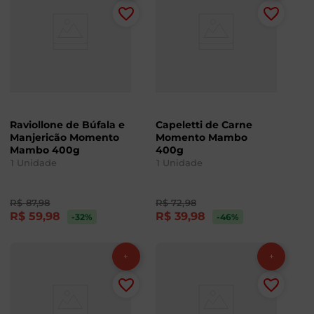
Raviollone de Búfala e
Capeletti de Carne
Manjericão Momento
Momento Mambo
Mambo 400g
400g
1
Unidade
1
Unidade
R$
87
,
98
R$
72
,
98
R$
59
,
98
R$
39
,
98
-32
%
-46
%