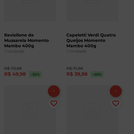
Raviollone de
Capeletti Verdi Quatro
Mussarela Momento
Queijos Momento
Mambo 400g
Mambo 400g
1
Unidade
1
Unidade
R$
72
,
98
R$
71
,
98
R$
49
,
98
R$
39
,
98
-32
%
-45
%