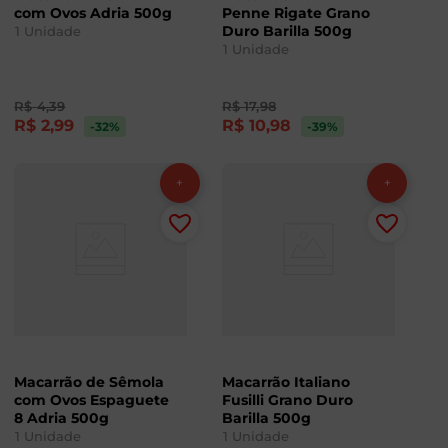
com Ovos Adria 500g
Penne Rigate Grano
Duro Barilla 500g
1
Unidade
1
Unidade
R$
4
,
39
R$
17
,
98
R$
2
,
99
R$
10
,
98
-32
%
-39
%
Macarrão de Sêmola
Macarrão Italiano
com Ovos Espaguete
Fusilli Grano Duro
8 Adria 500g
Barilla 500g
1
Unidade
1
Unidade