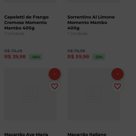
Capeletti de Frango
Sorrentino Al Limone
Cremoso Momento
Momento Mambo
Mambo 400g
400g
1
Unidade
1
Unidade
R$
73
,
49
R$
76
,
98
R$
39
,
98
R$
59
,
98
-46
%
-23
%
Macarrão Ave Maria
Macarrão Italiano