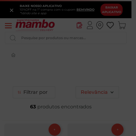
BAIXE NOSSO APLICATIVO
×
BAIXAR
10%OFF na 1ª compra com o cupom
BEMVINDO
APLICATIVO
*Válido site e app
Pesquise por produtos ou marcas...
Iogurte
Queijo
Pao
Filtrar
Relevância
Leite
63
Chocolate