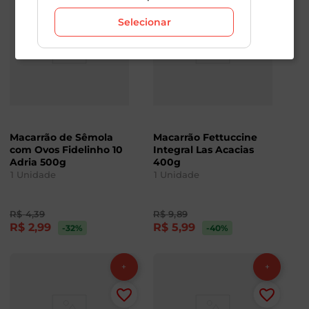
Selecionar
Macarrão de Sêmola
Macarrão Fettuccine
com Ovos Fidelinho 10
Integral Las Acacias
Adria 500g
400g
1
Unidade
1
Unidade
R$
4
,
39
R$
9
,
89
R$
2
,
99
R$
5
,
99
-32
%
-40
%