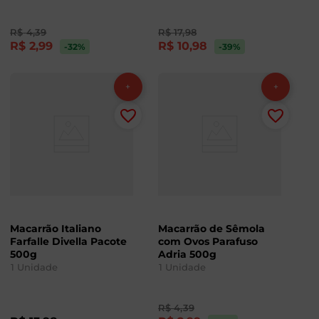
R$
4
,
39
R$
17
,
98
R$
2
,
99
R$
10
,
98
-32
%
-39
%
Macarrão Italiano
Macarrão de Sêmola
Farfalle Divella Pacote
com Ovos Parafuso
500g
Adria 500g
1
Unidade
1
Unidade
R$
4
,
39