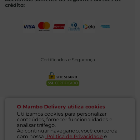
crédito:
Certificados e Segurança
O Mambo Delivery utiliza cookies
Utilizamos cookies para personalizar
conteúdos, fornecer funcionalidades e
@ 2021 MAMBO - TODOS OS DIREITOS RESERVADOS
analisar tráfego.
Supermercados Mambo Ltda.
Ao continuar navegando, você concorda
CNPJ: 71.676.316/0001-46 - Inscrição Estadual: 116.827.781.117
com nossa
Politica de Privacidade
e
Endereço: Rua Guaipá, 255 - Vila Leopoldina - São Paulo - SP -