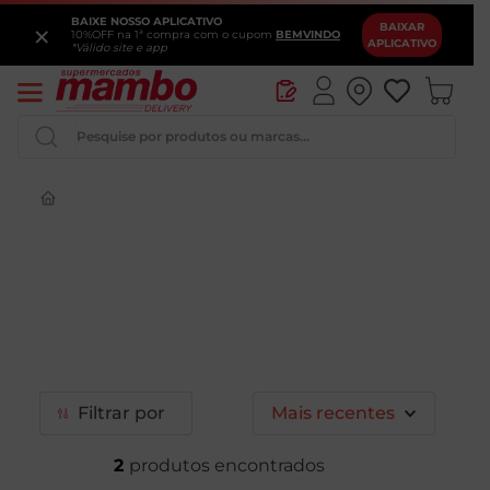
BAIXE NOSSO APLICATIVO
×
BAIXAR
10%OFF na 1ª compra com o cupom
BEMVINDO
APLICATIVO
*Válido site e app
Pesquise por produtos ou marcas...
Queijo
Iogurte
Pao
Leite
Cerveja
Filtrar
Mais recentes
2