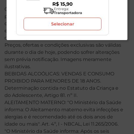
R$
15
,
90
O valor total de sua compra poderá ser alterado
Entrega:
Transportadora
por conta dos produtos de peso variável. Em caso
de indisponibilidade, o produto não será entregue
Selecionar
e, por isso, o valor correspondente não será
cobrado, podendo ser alterado para menos.
Preços, ofertas e condições exclusivas são válidas
durante o dia de hoje, podendo sofrer alterações
sem prévia notificação. Imagens meramente
ilustrativas.
BEBIDAS ALCOÓLICAS: VENDAS E CONSUMO
PROIBIDO PARA MENORES DE 18 ANOS.
Determinação contida no Estatuto da Criança e
do Adolescente, Artigo 81. nº II.
ALEITAMENTO MATERNO: "O Ministério da Saúde
informa: O Aleitamento materno evita infecções e
alergias e é recomendado até os dois anos de
idade ou mais". Art. 4º, I - NBCAL, Lei 11.265/2006.
"O Ministério da Saúde informa: Após os seis