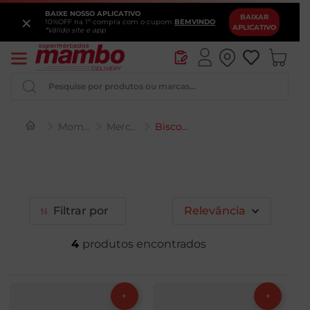
BAIXE NOSSO APLICATIVO
×
BAIXAR
10%OFF na 1ª compra com o cupom
BEMVINDO
APLICATIVO
*Válido site e app
Pesquise por produtos ou marcas...
Momento Mambo
Mercearia
Biscoitos
Queijo
Iogurte
Pao
Filtrar
Relevância
Leite
4
Cerveja