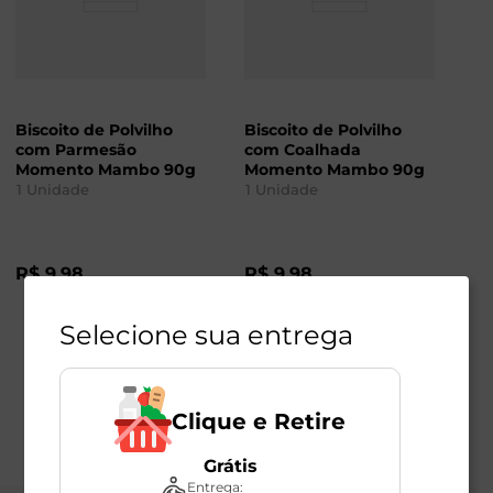
Biscoito de Polvilho
Biscoito de Polvilho
com Parmesão
com Coalhada
Momento Mambo 90g
Momento Mambo 90g
1
Unidade
1
Unidade
R$
9
,
98
R$
9
,
98
Selecione sua entrega
Clique e Retire
Grátis
Entrega: