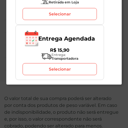
Retirada em Loja
Central de Atendimento
Selecionar
Institucional
Entrega Agendada
Políticas Mambo
R$
15
,
90
Atedimento ao Consumidor
Entrega:
Transportadora
Nossas Redes
Selecionar
O valor total de sua compra poderá ser alterado
por conta dos produtos de peso variável. Em caso
de indisponibilidade, o produto não será entregue
e, por isso, o valor correspondente não será
cobrado, podendo ser alterado para menos.