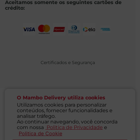
Aceitamos somente os seguintes cartões de
crédito:
Certificados e Segurança
O Mambo Delivery utiliza cookies
Utilizamos cookies para personalizar
conteúdos, fornecer funcionalidades e
@ 2021 MAMBO - TODOS OS DIREITOS RESERVADOS
analisar tráfego.
Supermercados Mambo Ltda.
Ao continuar navegando, você concorda
CNPJ: 71.676.316/0001-46 - Inscrição Estadual: 116.827.781.117
com nossa
Politica de Privacidade
e
Endereço: Rua Guaipá, 255 - Vila Leopoldina - São Paulo - SP -
Politica de Cookie
SAC
05089-001