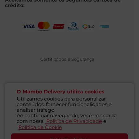
crédito:
Certificados e Segurança
O Mambo Delivery utiliza cookies
Utilizamos cookies para personalizar
conteúdos, fornecer funcionalidades e
@ 2021 MAMBO - TODOS OS DIREITOS RESERVADOS
analisar tráfego.
Supermercados Mambo Ltda.
Ao continuar navegando, você concorda
CNPJ: 71.676.316/0001-46 - Inscrição Estadual: 116.827.781.117
com nossa
Politica de Privacidade
e
Endereço: Rua Guaipá, 255 - Vila Leopoldina - São Paulo - SP -
Politica de Cookie
SAC
05089-001