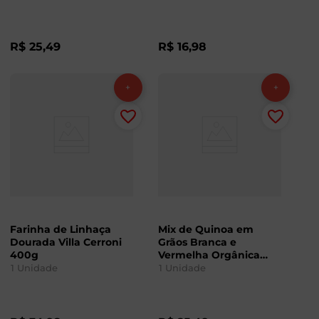
R$
25
,
49
R$
16
,
98
Farinha de Linhaça
Mix de Quinoa em
Dourada Villa Cerroni
Grãos Branca e
400g
Vermelha Orgânica
Native 200g
1
Unidade
1
Unidade