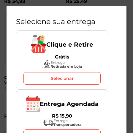
R$
34
,
98
R$
25
,
49
Selecione sua entrega
Clique e Retire
Grátis
Entrega:
Retirada em Loja
Chia Preta Chocolate
Gergelim Sésamo
Selecionar
Verde 250g
Real Descascado e
Tostado 160g
1
Unidade
1
Unidade
Entrega Agendada
R$
15
,
90
R$
47
,
98
R$
27
,
98
Entrega:
Transportadora