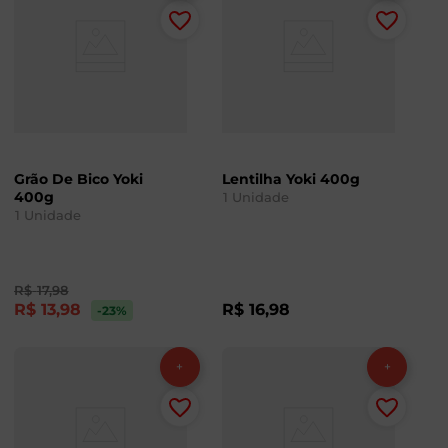
Grão De Bico Yoki
Lentilha Yoki 400g
400g
1
Unidade
1
Unidade
R$
17
,
98
R$
13
,
98
R$
16
,
98
-23
%