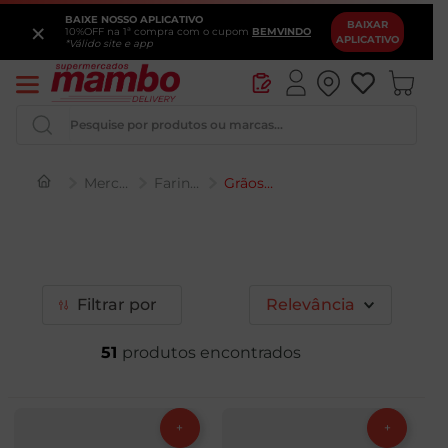
BAIXE NOSSO APLICATIVO
×
BAIXAR
10%OFF na 1ª compra com o cupom
BEMVINDO
APLICATIVO
*Válido site e app
Pesquise por produtos ou marcas...
Mercearia
Farináceos e Grãos
Grãos e Sementes
Iogurte
Queijo
Pao
Filtrar
Relevância
Leite
51
Chocolate