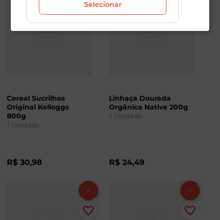
Selecionar
Cereal Sucrilhos
Linhaça Dourada
Original Kelloggs
Orgânica Native 200g
800g
1
Unidade
1
Unidade
R$
30
,
98
R$
24
,
49