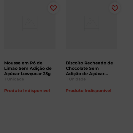
Mousse em Pó de
Biscoito Recheado de
Limão Sem Adição de
Chocolate Sem
Açúcar Lowçucar 25g
Adição de Açúcar
Lowçucar 120g
1
Unidade
1
Unidade
Produto Indisponível
Produto Indisponível