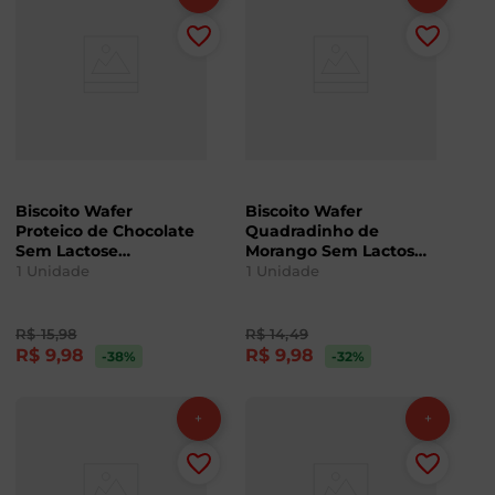
Biscoito Wafer
Biscoito Wafer
Proteico de Chocolate
Quadradinho de
Sem Lactose
Morango Sem Lactose
Lowçucar 35g
Lowçucar 60g
1
Unidade
1
Unidade
R$
15
,
98
R$
14
,
49
R$
9
,
98
R$
9
,
98
-38
%
-32
%