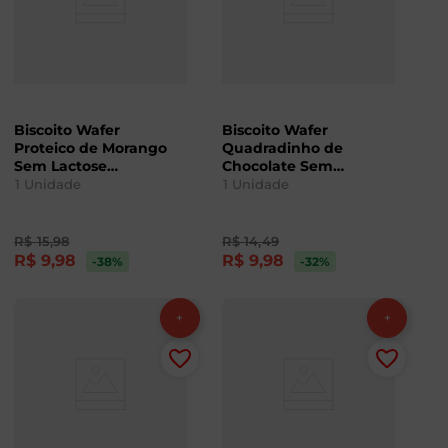
Biscoito Wafer
Biscoito Wafer
Proteico de Morango
Quadradinho de
Sem Lactose
Chocolate Sem
Lowçucar 35g
Lactose Lowçucar 60g
1
Unidade
1
Unidade
R$
15
,
98
R$
14
,
49
R$
9
,
98
R$
9
,
98
-38
%
-32
%