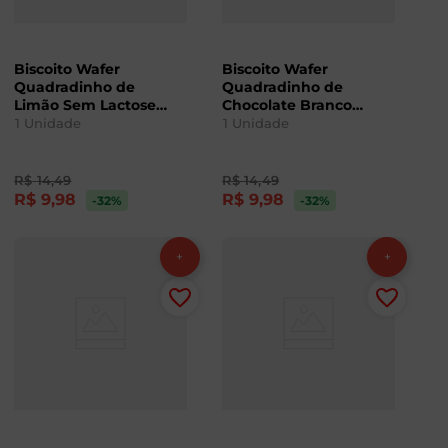
Biscoito Wafer
Biscoito Wafer
Quadradinho de
Quadradinho de
Limão Sem Lactose
Chocolate Branco
Lowçucar 60g
Sem Lactose
1
Unidade
1
Unidade
Lowçucar 60g
R$
14
,
49
R$
14
,
49
R$
9
,
98
R$
9
,
98
-32
%
-32
%