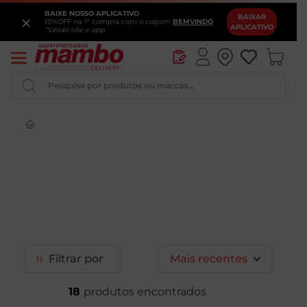
BAIXE NOSSO APLICATIVO
×
BAIXAR
10%OFF na 1ª compra com o cupom
BEMVINDO
APLICATIVO
*Válido site e app
Pesquise por produtos ou marcas...
Queijo
Iogurte
Pao
Leite
Cerveja
Filtrar
Mais recentes
18