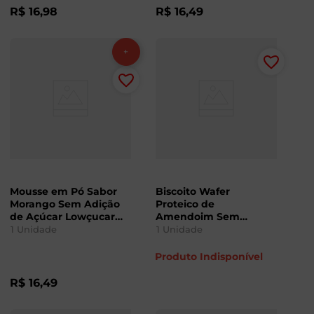
R$
16
,
98
R$
16
,
49
Mousse em Pó Sabor
Biscoito Wafer
Morango Sem Adição
Proteico de
de Açúcar Lowçucar
Amendoim Sem
25g
Lactose Lowçucar 35g
1
Unidade
1
Unidade
Produto Indisponível
R$
16
,
49