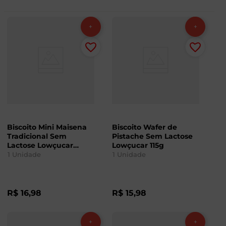
Biscoito Mini Maisena
Biscoito Wafer de
Tradicional Sem
Pistache Sem Lactose
Lactose Lowçucar
Lowçucar 115g
100g
1
Unidade
1
Unidade
R$
16
,
98
R$
15
,
98