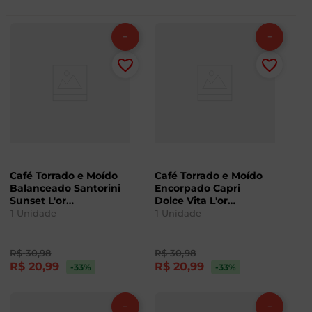
Café Torrado e Moído
Café Torrado e Moído
Balanceado Santorini
Encorpado Capri
Sunset L'or
Dolce Vita L'or
Destinations 250g
Destinations 250g
1
Unidade
1
Unidade
R$
30
,
98
R$
30
,
98
R$
20
,
99
R$
20
,
99
-33
%
-33
%