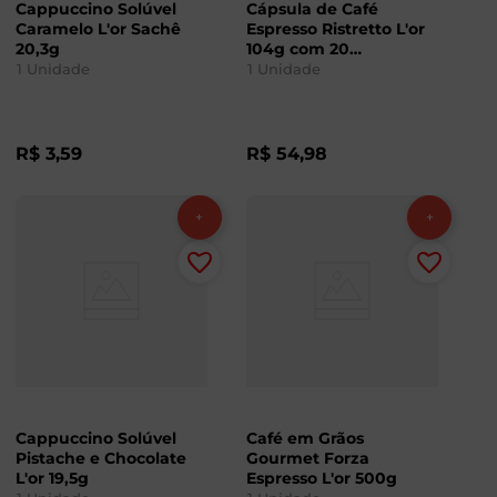
Cappuccino Solúvel
Cápsula de Café
Caramelo L'or Sachê
Espresso Ristretto L'or
20,3g
104g com 20
Unidades
1
Unidade
1
Unidade
R$
3
,
59
R$
54
,
98
Cappuccino Solúvel
Café em Grãos
Pistache e Chocolate
Gourmet Forza
L'or 19,5g
Espresso L'or 500g