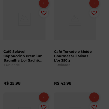
Café Solúvel
Café Torrado e Moído
Cappuccino Premium
Gourmet Sul Minas
Baunilha L'or Sachê
L'or 250g
162,4g com 8
1
Unidade
1
Unidade
Unidades
R$
25
,
98
R$
43
,
98