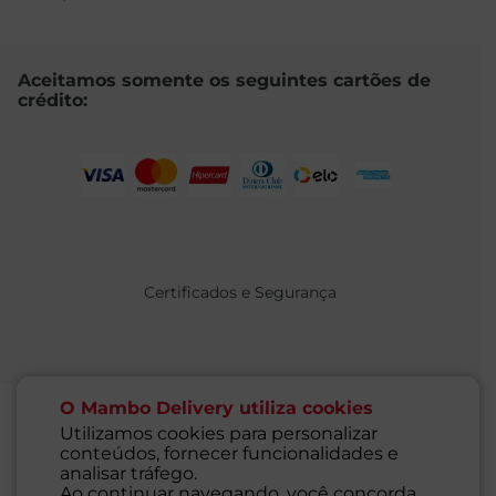
Aceitamos somente os seguintes cartões de
crédito:
Certificados e Segurança
O Mambo Delivery utiliza cookies
Utilizamos cookies para personalizar
conteúdos, fornecer funcionalidades e
@ 2021 MAMBO - TODOS OS DIREITOS RESERVADOS
analisar tráfego.
Supermercados Mambo Ltda.
Ao continuar navegando, você concorda