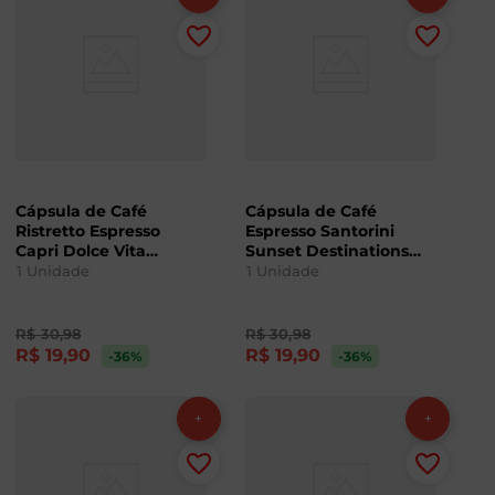
Cápsula de Café
Cápsula de Café
Ristretto Espresso
Espresso Santorini
Capri Dolce Vita
Sunset Destinations
Destinations L'or 52g
L'or 52g com 10
1
Unidade
1
Unidade
com 10 Unidades
Unidades
R$
30
,
98
R$
30
,
98
R$
19
,
90
R$
19
,
90
-36
%
-36
%