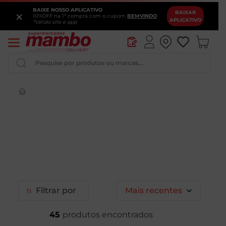
BAIXE NOSSO APLICATIVO
×
BAIXAR
10%OFF na 1ª compra com o cupom
BEMVINDO
APLICATIVO
*Válido site e app
Pesquise por produtos ou marcas...
Queijo
Iogurte
Pao
Leite
Cerveja
Filtrar
Mais recentes
45