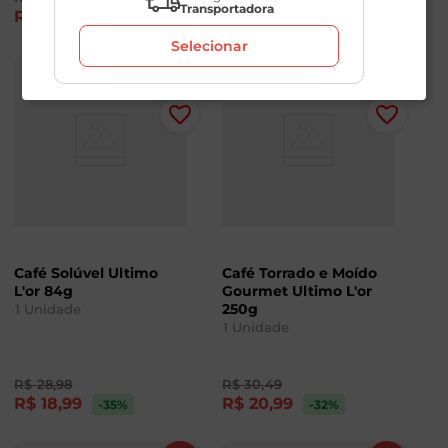
Transportadora
R$
19
,
90
R$
19
,
90
-36
%
-36
%
Selecionar
Café Solúvel Ultimo
Café Torrado e Moído
L'or 84g
Gourmet Ultimo L'or
250g
1
Unidade
1
Unidade
R$
28
,
98
R$
30
,
49
R$
18
,
99
R$
20
,
99
-35
%
-32
%