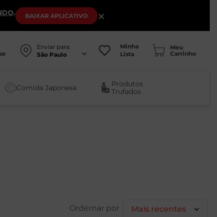
NDO
.
×
BAIXAR
APLICATIVO
Minha
Enviar para:
se
Lista
São Paulo
Produtos
Comida Japonesa
Trufados
Mais recentes