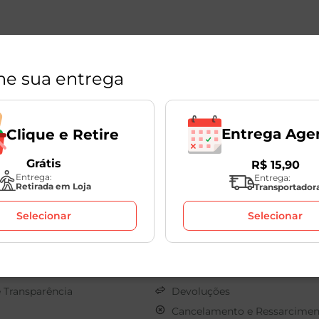
ne sua entrega
Entrega Age
Clique e Retire
Grátis
R$
15
,
90
Políticas
Entrega:
Entrega:
Retirada em Loja
Transportador
s
Sobre o seu Pedido
Selecionar
Selecionar
os
Clique e Retire
onosco
Termos de Uso
Pagamento
Privacidade
e Transparência
Devoluções
Cancelamento e Ressarcimen