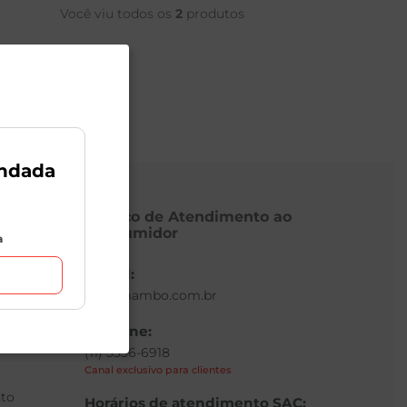
Você viu todos os
2
produtos
ndada
Serviço de Atendimento ao
Consumidor
a
E-mail:
sac@mambo.com.br
Telefone:
(11) 3336-6918
Canal exclusivo para clientes
to
Horários de atendimento SAC: