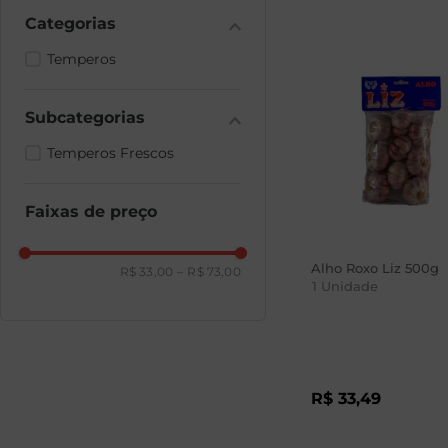
Temperos
Temperos Frescos
Faixas de preço
Alho Roxo Liz 500g
R$ 33,00
–
R$ 73,00
1
Unidade
R$
33
,
49