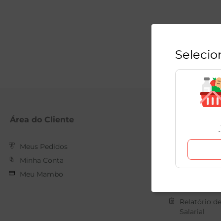
Selecio
Área do Cliente
Mambo
Meus Pedidos
Nossas Loja
Minha Conta
Quem Som
Meu Mambo
Trabalhe C
Forma de 
Relatório d
Salarial