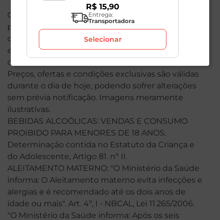
R$
15
,
90
O valor total de sua compra poderá ser alterado
Entrega:
Transportadora
por conta dos produtos de peso variável. Em caso
de indisponibilidade, o produto não será entregue
Selecionar
e, por isso, o valor correspondente não será
cobrado, podendo ser alterado para menos.
Preços, ofertas e condições exclusivas são válidas
durante o dia de hoje, podendo sofrer alterações
sem prévia notificação. Imagens meramente
ilustrativas.
BEBIDAS ALCOÓLICAS: VENDAS E CONSUMO
PROIBIDO PARA MENORES DE 18 ANOS.
Determinação contida no Estatuto da Criança e
do Adolescente, Artigo 81. nº II.
ALEITAMENTO MATERNO: "O Ministério da Saúde
informa: O Aleitamento materno evita infecções e
alergias e é recomendado até os dois anos de
idade ou mais". Art. 4º, I - NBCAL, Lei 11.265/2006.
"O Ministério da Saúde informa: Após os seis