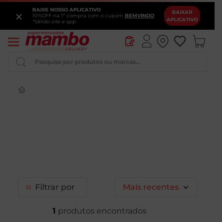
BAIXE NOSSO APLICATIVO
×
BAIXAR
10%OFF na 1ª compra com o cupom
BEMVINDO
APLICATIVO
*Válido site e app
Pesquise por produtos ou marcas...
Iogurte
Queijo
Pao
Leite
Chocolate
Filtrar
Mais recentes
1