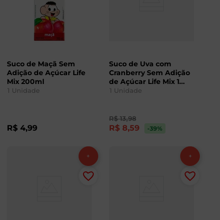
Suco de Maçã Sem
Suco de Uva com
Adição de Açúcar Life
Cranberry Sem Adição
Mix 200ml
de Açúcar Life Mix 1
Litro
1
Unidade
1
Unidade
R$
13
,
98
R$
4
,
99
R$
8
,
59
-39
%