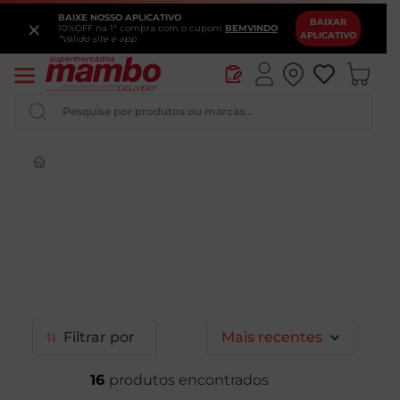
BAIXE NOSSO APLICATIVO
×
BAIXAR
10%OFF na 1ª compra com o cupom
BEMVINDO
APLICATIVO
*Válido site e app
Pesquise por produtos ou marcas...
Queijo
Iogurte
Pao
Leite
Cerveja
Filtrar
Mais recentes
16