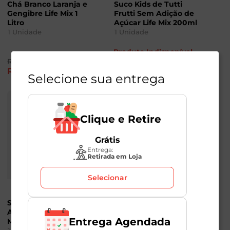
Chá Branco Laranja e
Suco Kids de Tutti
Gengibre Life Mix 1
Frutti Sem Adição de
Litro
Açúcar Life Mix 200ml
1
Unidade
1
Unidade
Produto Indisponível
R$
9
,
98
R$
6
,
59
-34
%
Selecione sua entrega
Clique e Retire
Grátis
Entrega:
Retirada em Loja
Selecionar
Suco de Laranja Sem
Suco de Uva Sem
Adição de Açúcar Life
Adição de Açúcar Life
Entrega Agendada
Mix 1 Litro
Mix 200ml