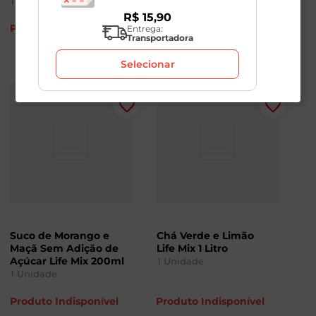
1
Unidade
1
Unidade
R$
15
,
90
Produto Indisponível
Produto Indisponível
Entrega:
Transportadora
Selecionar
Suco de Morango e
Chá Verde e Limão
Maçã Sem Adição de
Life Mix 1 Litro
Açúcar Life Mix 200ml
1
Unidade
1
Unidade
Produto Indisponível
Produto Indisponível