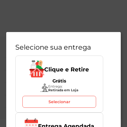
Selecione sua entrega
Central de Atendimento
Institucional
Clique e Retire
Políticas Mambo
Grátis
Entrega:
Atedimento ao Consumidor
Retirada em Loja
Nossas Redes
Selecionar
Entrega Agendada