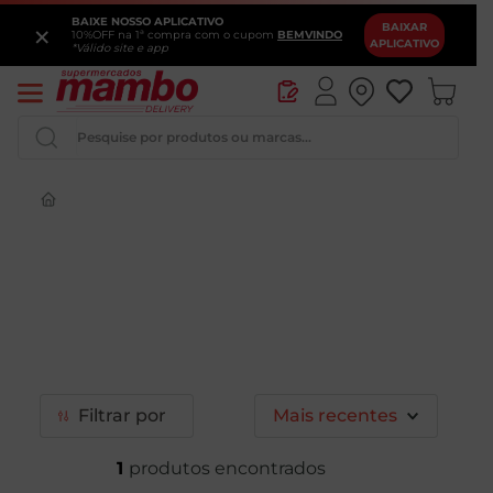
BAIXE NOSSO APLICATIVO
×
BAIXAR
10%OFF na 1ª compra com o cupom
BEMVINDO
APLICATIVO
*Válido site e app
Pesquise por produtos ou marcas...
Iogurte
Queijo
Pao
Leite
Chocolate
Filtrar
Mais recentes
1