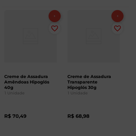
Creme de Assadura
Creme de Assadura
Amêndoas Hipoglós
Transparente
40g
Hipoglós 30g
1
Unidade
1
Unidade
R$
70
,
49
R$
68
,
98