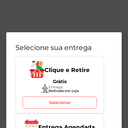
Selecione sua entrega
Central de Atendimento
Institucional
Clique e Retire
Políticas Mambo
Grátis
Entrega:
Atedimento ao Consumidor
Retirada em Loja
Nossas Redes
Selecionar
Entrega Agendada