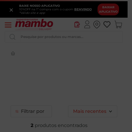
BAIXE NOSSO APLICATIVO
×
BAIXAR
10%OFF na 1ª compra com o cupom
BEMVINDO
APLICATIVO
*Válido site e app
Pesquise por produtos ou marcas...
Queijo
Iogurte
Pao
Leite
Cerveja
Filtrar
Mais recentes
2