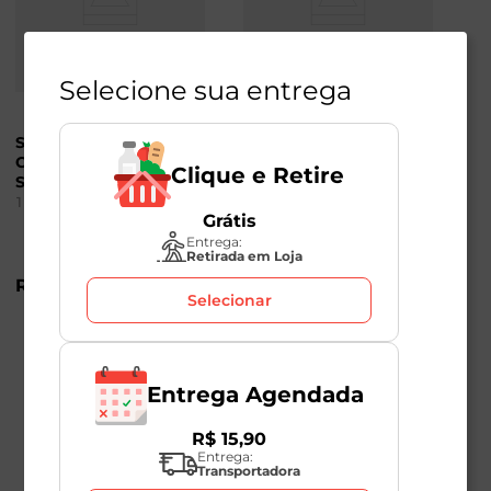
Selecione sua entrega
Shampoo Prevenção
Shampoo Anticaspa
Contra Queda Head &
com Old Spice Head &
Clique e Retire
Shoulders 400ml
Shoulders Men 400ml
1
Unidade
1
Unidade
Grátis
Entrega:
Retirada em Loja
R$
53
,
98
R$
53
,
98
Selecionar
Entrega Agendada
R$
15
,
90
Entrega:
Transportadora