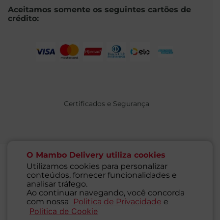
Aceitamos somente os seguintes cartões de
crédito:
Certificados e Segurança
O Mambo Delivery utiliza cookies
Utilizamos cookies para personalizar
conteúdos, fornecer funcionalidades e
@ 2021 MAMBO - TODOS OS DIREITOS RESERVADOS
analisar tráfego.
Supermercados Mambo Ltda.
Ao continuar navegando, você concorda
CNPJ: 71.676.316/0001-46 - Inscrição Estadual: 116.827.781.117
com nossa
Politica de Privacidade
e
Endereço: Rua Guaipá, 255 - Vila Leopoldina - São Paulo - SP -
Politica de Cookie
SAC
05089-001