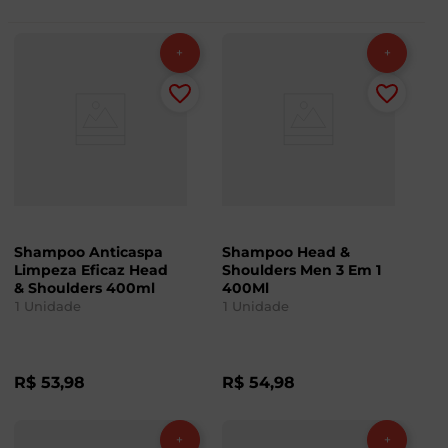
Shampoo Anticaspa
Shampoo Head &
Limpeza Eficaz Head
Shoulders Men 3 Em 1
& Shoulders 400ml
400Ml
1
Unidade
1
Unidade
R$
53
,
98
R$
54
,
98