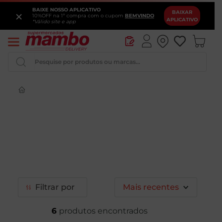
BAIXE NOSSO APLICATIVO
×
BAIXAR
10%OFF na 1ª compra com o cupom
BEMVINDO
APLICATIVO
*Válido site e app
Pesquise por produtos ou marcas...
Iogurte
Queijo
Pao
Leite
Cerveja
Filtrar
Mais recentes
6