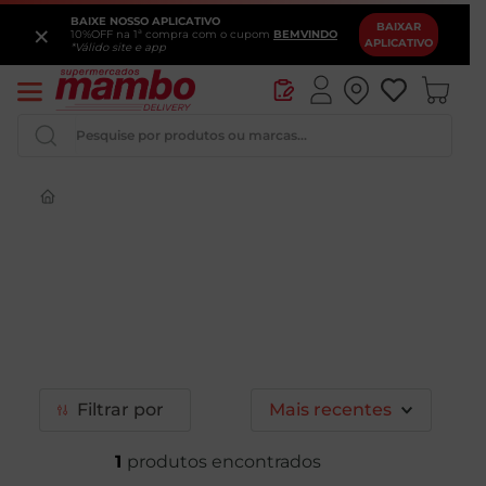
BAIXE NOSSO APLICATIVO
×
BAIXAR
10%OFF na 1ª compra com o cupom
BEMVINDO
APLICATIVO
*Válido site e app
Pesquise por produtos ou marcas...
Iogurte
Queijo
Pao
Leite
Cerveja
Filtrar
Mais recentes
1