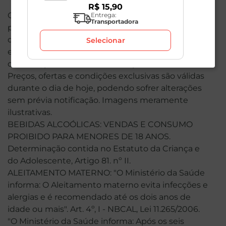
R$
15
,
90
O valor total de sua compra poderá ser alterado
Entrega:
Transportadora
por conta dos produtos de peso variável. Em caso
de indisponibilidade, o produto não será entregue
Selecionar
e, por isso, o valor correspondente não será
cobrado, podendo ser alterado para menos.
Preços, ofertas e condições exclusivas são válidas
durante o dia de hoje, podendo sofrer alterações
sem prévia notificação. Imagens meramente
ilustrativas.
BEBIDAS ALCOÓLICAS: VENDAS E CONSUMO
PROIBIDO PARA MENORES DE 18 ANOS.
Determinação contida no Estatuto da Criança e
do Adolescente, Artigo 81. nº II.
ALEITAMENTO MATERNO: "O Ministério da Saúde
informa: O Aleitamento materno evita infecções e
alergias e é recomendado até os dois anos de
idade ou mais". Art. 4º, I - NBCAL, Lei 11.265/2006.
"O Ministério da Saúde informa: Após os seis