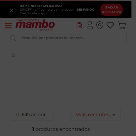
BAIXE NOSSO APLICATIVO
×
BAIXAR
10%OFF na 1ª compra com o cupom
BEMVINDO
APLICATIVO
*Válido site e app
Pesquise por produtos ou marcas...
Iogurte
Queijo
Pao
Leite
Cerveja
Filtrar
Mais recentes
1