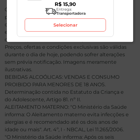
R$
15
,
90
O valor total de sua compra poderá ser alterado
Entrega:
Transportadora
por conta dos produtos de peso variável. Em caso
de indisponibilidade, o produto não será entregue
Selecionar
e, por isso, o valor correspondente não será
cobrado, podendo ser alterado para menos.
Preços, ofertas e condições exclusivas são válidas
durante o dia de hoje, podendo sofrer alterações
sem prévia notificação. Imagens meramente
ilustrativas.
BEBIDAS ALCOÓLICAS: VENDAS E CONSUMO
PROIBIDO PARA MENORES DE 18 ANOS.
Determinação contida no Estatuto da Criança e
do Adolescente, Artigo 81. nº II.
ALEITAMENTO MATERNO: "O Ministério da Saúde
informa: O Aleitamento materno evita infecções e
alergias e é recomendado até os dois anos de
idade ou mais". Art. 4º, I - NBCAL, Lei 11.265/2006.
"O Ministério da Saúde informa: Após os seis