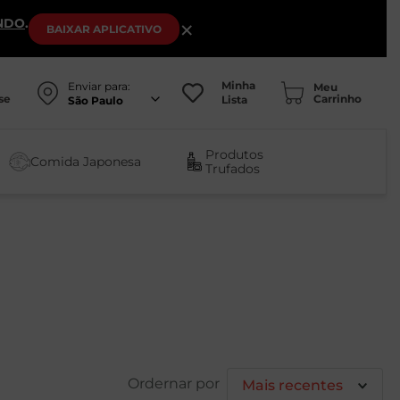
NDO
.
×
BAIXAR
APLICATIVO
Minha
Enviar para:
se
Lista
São Paulo
Produtos
Comida Japonesa
Trufados
Mais recentes