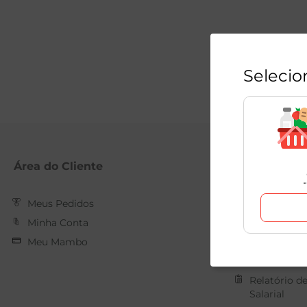
Selecio
Área do Cliente
Mambo
Meus Pedidos
Nossas Loja
Minha Conta
Quem Som
Meu Mambo
Trabalhe C
Forma de 
Relatório d
Salarial