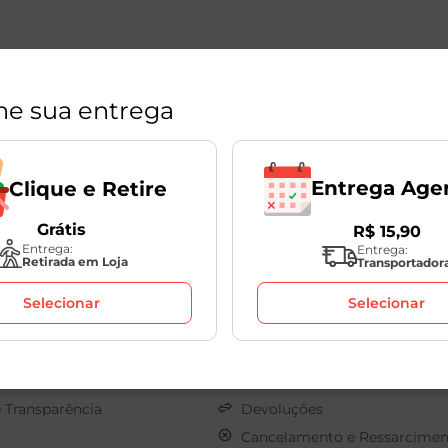
ne sua entrega
Entrega Age
Clique e Retire
Grátis
R$
15
,
90
Políticas
Entrega:
Entrega:
Retirada em Loja
Transportador
s
Sobre o seu Pedido
Selecionar
Selecionar
os
Clique e Retire
onosco
Termos de Uso
Pagamento
Privacidade
e Transparência
Devoluções
Cancelamento e Ressarcimen