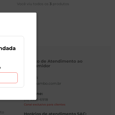
Você viu todos os
3
produtos
ndada
Serviço de Atendimento ao
Consumidor
a
E-mail:
sac@mambo.com.br
Telefone:
(11) 3336-6918
Canal exclusivo para clientes
to
Horários de atendimento SAC: