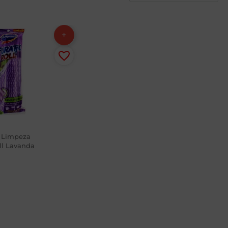
 Limpeza
ll Lavanda
o
8