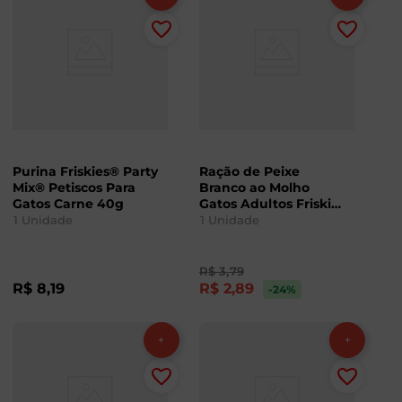
Purina Friskies® Party
Ração de Peixe
Mix® Petiscos Para
Branco ao Molho
Gatos Carne 40g
Gatos Adultos Friskies
Sachê 85g
1
Unidade
1
Unidade
R$
3
,
79
R$
8
,
19
R$
2
,
89
-24
%