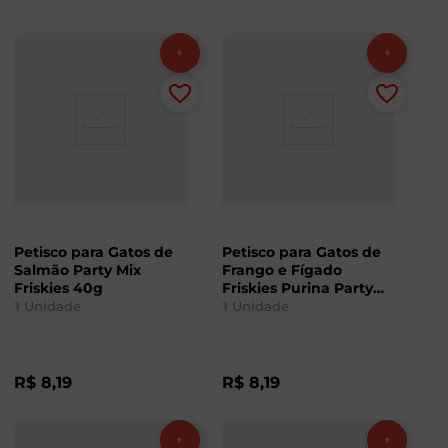
Petisco para Gatos de
Petisco para Gatos de
Salmão Party Mix
Frango e Fígado
Friskies 40g
Friskies Purina Party
Mix 40g
1
Unidade
1
Unidade
R$
8
,
19
R$
8
,
19