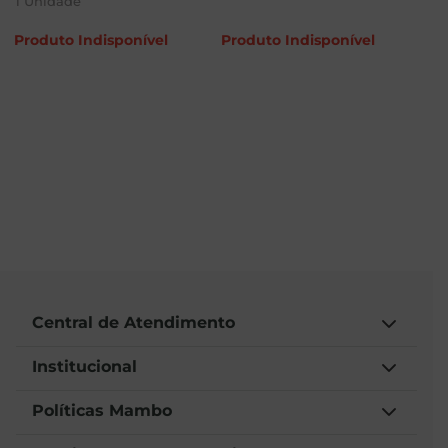
Purina 1kg
1
Unidade
Produto Indisponível
Produto Indisponível
Central de Atendimento
Institucional
Políticas Mambo