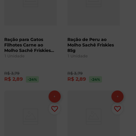
Ração para Gatos
Ração de Peru ao
Filhotes Carne ao
Molho Sachê Friskies
Molho Sachê Friskies
85g
85g
1
Unidade
1
Unidade
R$
3
,
79
R$
3
,
79
R$
2
,
89
R$
2
,
89
-24
%
-24
%