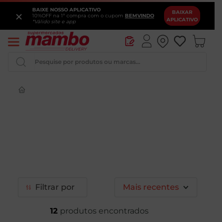
BAIXE NOSSO APLICATIVO
×
BAIXAR
10%OFF na 1ª compra com o cupom
BEMVINDO
APLICATIVO
*Válido site e app
Pesquise por produtos ou marcas...
Iogurte
Queijo
Pao
Leite
Chocolate
Filtrar
Mais recentes
12