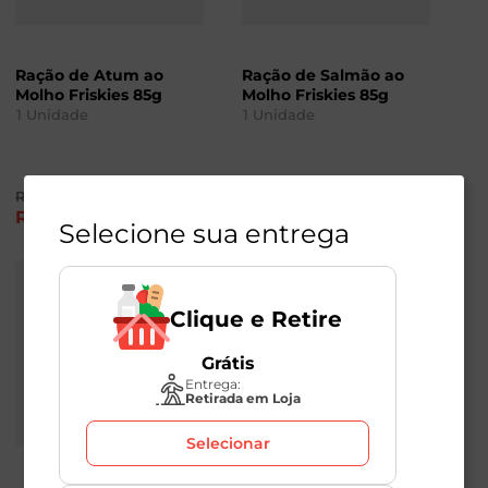
Ração de Atum ao
Ração de Salmão ao
Molho Friskies 85g
Molho Friskies 85g
1
Unidade
1
Unidade
R$
3
,
79
R$
3
,
79
R$
2
,
89
R$
2
,
89
-24
%
-24
%
Selecione sua entrega
Clique e Retire
Grátis
Entrega:
Retirada em Loja
Selecionar