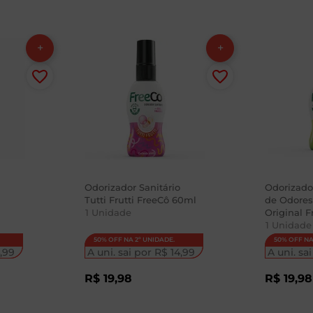
Odorizador Sanitário
Odorizado
Tutti Frutti FreeCô 60ml
de Odores
1
Unidade
Original 
1
Unidade
50% OFF NA 2º UNIDADE.
50% OFF NA
,
99
A uni. sai por
R$
14
,
99
A uni. sa
R$
19
,
98
R$
19
,
98