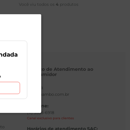
Você viu todos os
4
produtos
ndada
Serviço de Atendimento ao
Consumidor
a
E-mail:
sac@mambo.com.br
Telefone:
(11) 3336-6918
Canal exclusivo para clientes
to
Horários de atendimento SAC: