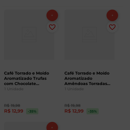
Café Torrado e Moído
Café Torrado e Moído
Aromatizado Trufas
Aromatizado
com Chocolate
Amêndoas Torradas
Floresta 100g
Floresta 100g
1
Unidade
1
Unidade
R$
19
,
98
R$
19
,
98
R$
12
,
99
R$
12
,
99
-35
%
-35
%