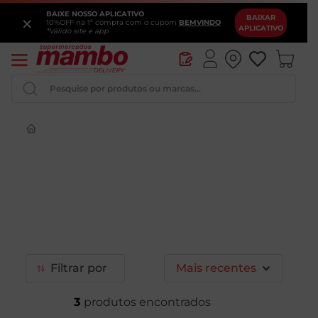
BAIXE NOSSO APLICATIVO
×
BAIXAR
10%OFF na 1ª compra com o cupom
BEMVINDO
APLICATIVO
*Válido site e app
Pesquise por produtos ou marcas...
Queijo
Iogurte
Pao
Leite
Cerveja
Filtrar
Mais recentes
3