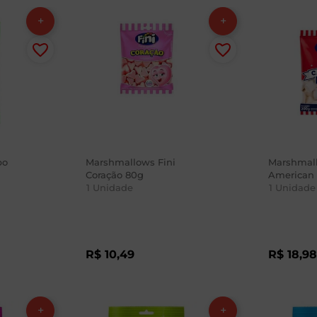
po
Marshmallows Fini
Marshmal
Coração 80g
American 
1
Unidade
1
Unidade
R$
10
,
49
R$
18
,
9