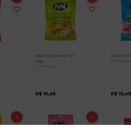
Bala de Banana Fini
Bala Dent
90g
1
Unidade
1
Unidade
R$
10
,
49
R$
10
,
4