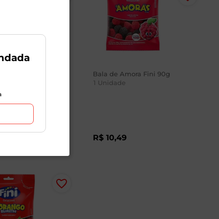
ndada
nhos de
Bala de Amora Fini 90g
trica Fini 80g
1
Unidade
a
9
R$
10
,
49