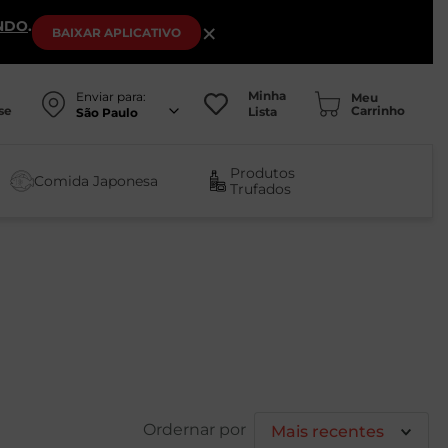
NDO
.
×
BAIXAR
APLICATIVO
Minha
Enviar para:
se
Lista
São Paulo
Produtos
Comida Japonesa
Trufados
Mais recentes