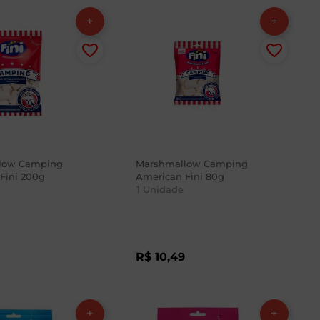
low Camping
Marshmallow Camping
Fini 200g
American Fini 80g
1
Unidade
8
R$
10
,
49