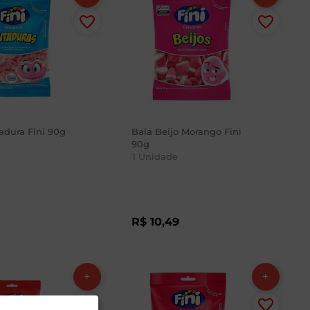
adura Fini 90g
Bala Beijo Morango Fini
90g
1
Unidade
9
R$
10
,
49