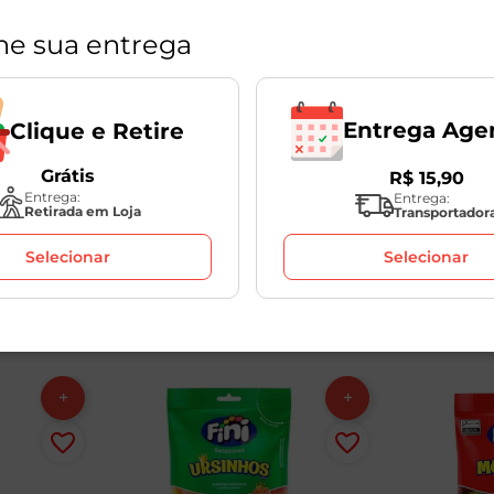
ne sua entrega
Entrega Age
Clique e Retire
Fini
Bala Tubinho Doce
Bala Tubi
Grátis
R$
15
,
90
Morango Fini 80g
Morango Cí
Entrega:
Entrega:
1
Unidade
1
Unidade
Retirada em Loja
Transportador
Selecionar
Selecionar
R$
10
,
49
R$
10
,
4