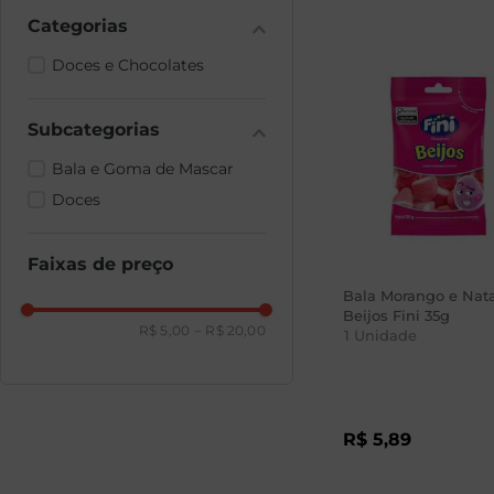
Doces e Chocolates
Bala e Goma de Mascar
Doces
Faixas de preço
Bala Morango e Nat
Beijos Fini 35g
R$ 5,00
–
R$ 20,00
1
Unidade
R$
5
,
89