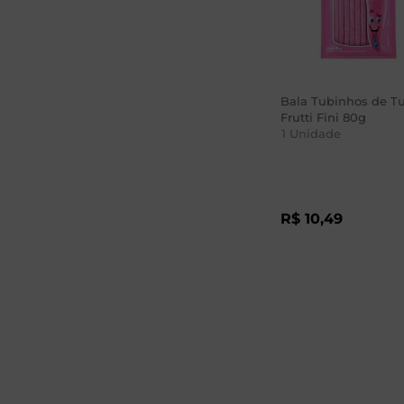
Bala Tubinhos de Tu
Frutti Fini 80g
1
Unidade
R$
10
,
49