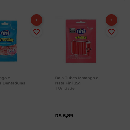
ngo e
Bala Tubes Morango e
a Dentaduras
Nata Fini 35g
1
Unidade
R$
5
,
89