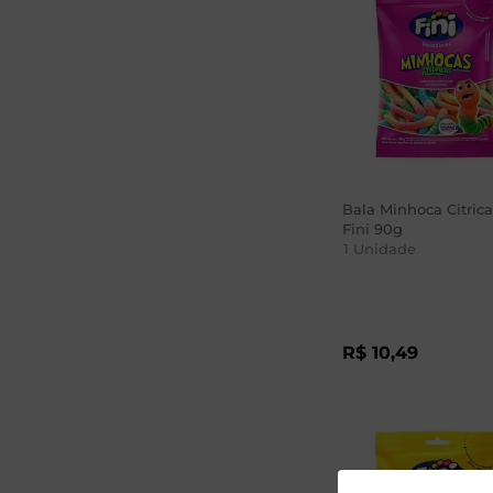
Bala Minhoca Citrica
Fini 90g
1
Unidade
R$
10
,
49