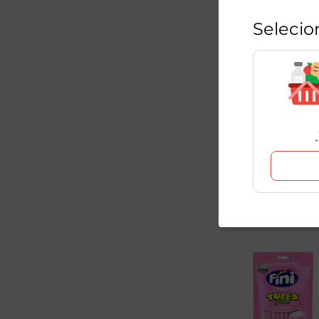
Selecio
Bala Minhoca Brilho 
90g
1
Unidade
R$
10
,
49