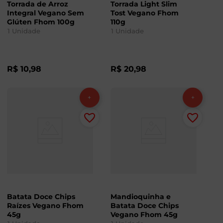
Torrada de Arroz
Torrada Light Slim
Integral Vegano Sem
Tost Vegano Fhom
Glúten Fhom 100g
110g
1
Unidade
1
Unidade
R$
10
,
98
R$
20
,
98
Batata Doce Chips
Mandioquinha e
Raízes Vegano Fhom
Batata Doce Chips
45g
Vegano Fhom 45g