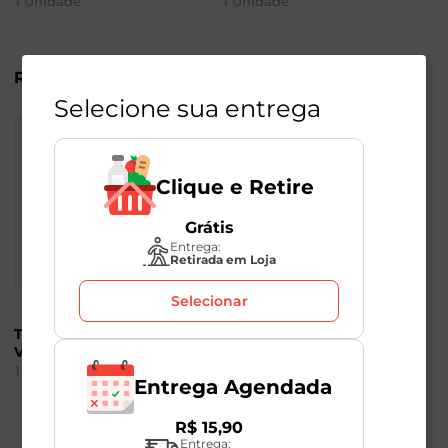
1
Unidade
1
Unidade
R$
11
,
98
R$
11
,
98
Selecione sua entrega
Clique e Retire
Grátis
Entrega:
Retirada em Loja
Selecionar
Torrada Natural Fiesta
Torrada Integral
Vegana Fhom 110g
Fiesta Vegano Fhom
110g
1
Unidade
Entrega Agendada
1
Unidade
R$
15
,
90
Entrega: