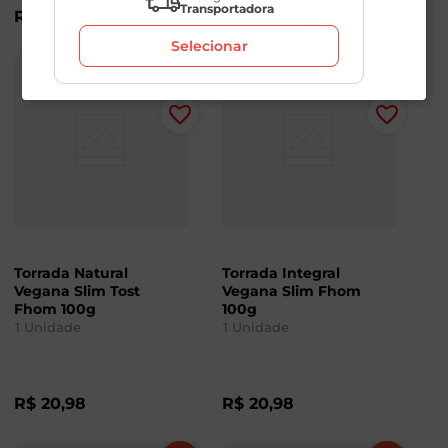
Transportadora
R$
22
,
49
R$
22
,
49
Selecionar
Torrada Natural
Torrada Integral
Vegana Slim Tost
Vegana Slim Fhom
Fhom 100g
100g
1
Unidade
1
Unidade
R$
20
,
98
R$
20
,
98