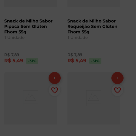
Snack de Milho Sabor
Snack de Milho Sabor
Pipoca Sem Glúten
Requeijão Sem Glúten
Fhom 55g
Fhom 55g
1
Unidade
1
Unidade
R$
7
,
89
R$
7
,
89
R$
5
,
49
R$
5
,
49
-31
%
-31
%