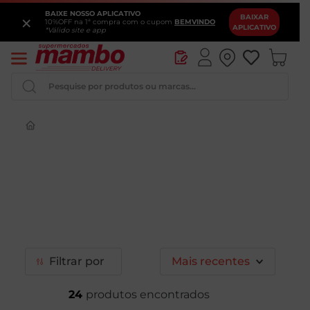
BAIXE NOSSO APLICATIVO
×
BAIXAR
10%OFF na 1ª compra com o cupom
BEMVINDO
APLICATIVO
*Válido site e app
Pesquise por produtos ou marcas...
Queijo
Iogurte
Pao
Leite
Cerveja
Filtrar
Mais recentes
24