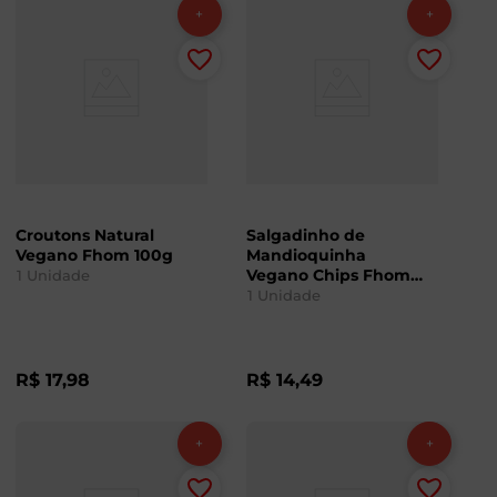
Croutons Natural
Salgadinho de
Vegano Fhom 100g
Mandioquinha
Vegano Chips Fhom
1
Unidade
45g
1
Unidade
R$
17
,
98
R$
14
,
49