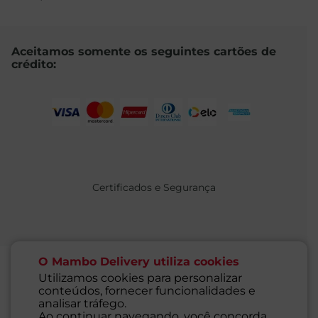
Aceitamos somente os seguintes cartões de
crédito:
Certificados e Segurança
O Mambo Delivery utiliza cookies
Utilizamos cookies para personalizar
conteúdos, fornecer funcionalidades e
@ 2021 MAMBO - TODOS OS DIREITOS RESERVADOS
analisar tráfego.
Supermercados Mambo Ltda.
Ao continuar navegando, você concorda