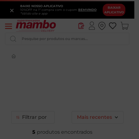
BAIXE NOSSO APLICATIVO
×
BAIXAR
10%OFF na 1ª compra com o cupom
BEMVINDO
APLICATIVO
*Válido site e app
Pesquise por produtos ou marcas...
Iogurte
Queijo
Pao
Leite
Chocolate
Filtrar
Mais recentes
5