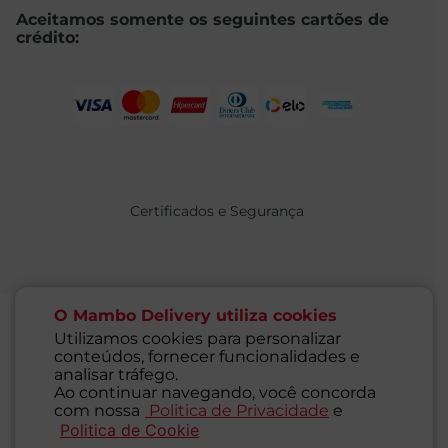
Aceitamos somente os seguintes cartões de
crédito:
Certificados e Segurança
O Mambo Delivery utiliza cookies
Utilizamos cookies para personalizar
conteúdos, fornecer funcionalidades e
@ 2021 MAMBO - TODOS OS DIREITOS RESERVADOS
analisar tráfego.
Supermercados Mambo Ltda.
Ao continuar navegando, você concorda
CNPJ: 71.676.316/0001-46 - Inscrição Estadual: 116.827.781.117
com nossa
Politica de Privacidade
e
Endereço: Rua Guaipá, 255 - Vila Leopoldina - São Paulo - SP -
Politica de Cookie
SAC
05089-001