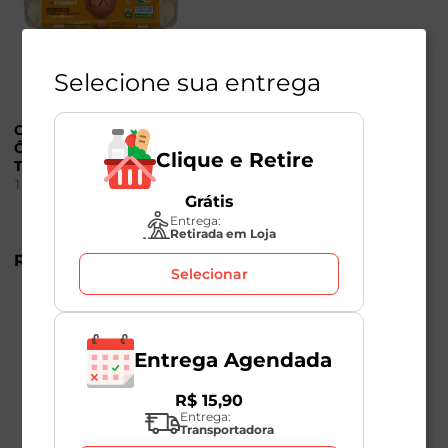
Selecione sua entrega
Ovos Caipira Orgânico
Ômega 3 Fazenda da
Clique e Retire
Toca com 10 Unidades
1
Unidade
Grátis
Entrega:
Retirada em Loja
R$
24
,
98
Selecionar
Entrega Agendada
R$
15
,
90
Entrega:
Transportadora