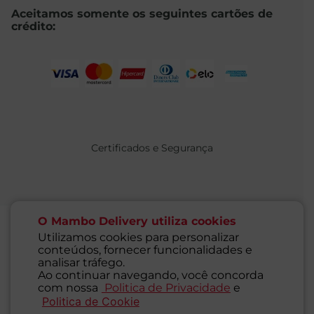
Aceitamos somente os seguintes cartões de
crédito:
Certificados e Segurança
O Mambo Delivery utiliza cookies
Utilizamos cookies para personalizar
conteúdos, fornecer funcionalidades e
@ 2021 MAMBO - TODOS OS DIREITOS RESERVADOS
analisar tráfego.
Supermercados Mambo Ltda.
Ao continuar navegando, você concorda
CNPJ: 71.676.316/0001-46 - Inscrição Estadual: 116.827.781.117
com nossa
Politica de Privacidade
e
Endereço: Rua Guaipá, 255 - Vila Leopoldina - São Paulo - SP -
Politica de Cookie
SAC
05089-001