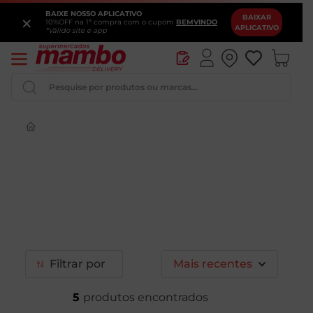
BAIXE NOSSO APLICATIVO
×
BAIXAR
10%OFF na 1ª compra com o cupom
BEMVINDO
APLICATIVO
*Válido site e app
Pesquise por produtos ou marcas...
Queijo
Iogurte
Pao
Leite
Cerveja
Filtrar
Mais recentes
5