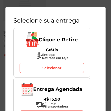
Selecione sua entrega
Salgadinho de
Presunto Fandangos
Clique e Retire
Elma Chips 60g
1
Unidade
Grátis
Entrega:
Produto Indisponível
Retirada em Loja
Selecionar
Entrega Agendada
R$
15
,
90
Entrega:
Transportadora