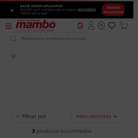
BAIXE NOSSO APLICATIVO
×
BAIXAR
10%OFF na 1ª compra com o cupom
BEMVINDO
APLICATIVO
*Válido site e app
Pesquise por produtos ou marcas...
Queijo
Iogurte
Pao
Leite
Cerveja
Filtrar
Mais recentes
3