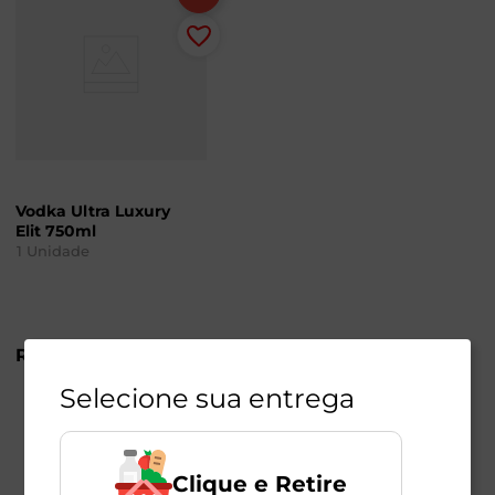
Vodka Ultra Luxury
Elit 750ml
1
Unidade
R$
663
,
98
Selecione sua entrega
Clique e Retire