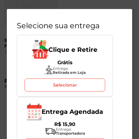
Selecione sua entrega
Salame Italiano
Fatiado Eder Kg
Clique e Retire
Unidade: aprox.
150
g
Grátis
Entrega:
Retirada em Loja
R$
20
,
98
Selecionar
R$
139
,
90
/Kg
Entrega Agendada
R$
15
,
90
Entrega:
Transportadora