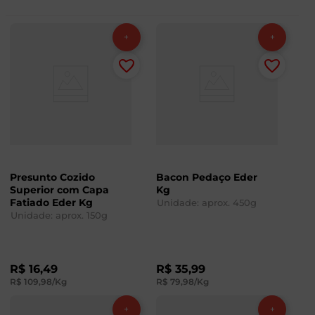
Presunto Cozido
Bacon Pedaço Eder
Superior com Capa
Kg
Fatiado Eder Kg
Unidade: aprox.
450
g
Unidade: aprox.
150
g
R$
16
,
49
R$
35
,
99
R$
109
,
98
/Kg
R$
79
,
98
/Kg