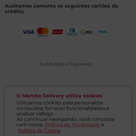
Aceitamos somente os seguintes cartões de
crédito:
Certificados e Segurança
O Mambo Delivery utiliza cookies
Utilizamos cookies para personalizar
conteúdos, fornecer funcionalidades e
@ 2021 MAMBO - TODOS OS DIREITOS RESERVADOS
analisar tráfego.
Supermercados Mambo Ltda.
Ao continuar navegando, você concorda
CNPJ: 71.676.316/0001-46 - Inscrição Estadual: 116.827.781.117
com nossa
Politica de Privacidade
e
Endereço: Rua Guaipá, 255 - Vila Leopoldina - São Paulo - SP -
Politica de Cookie
SAC
05089-001