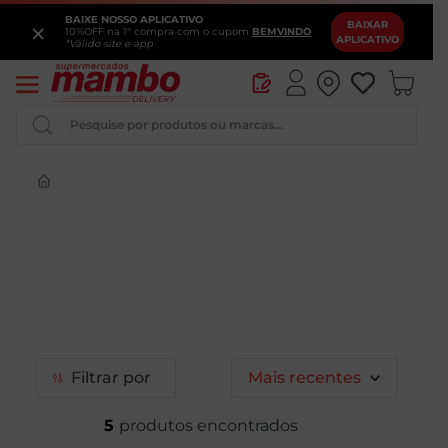
BAIXE NOSSO APLICATIVO
×
BAIXAR
10%OFF na 1ª compra com o cupom
BEMVINDO
APLICATIVO
*Válido site e app
Pesquise por produtos ou marcas...
Queijo
Iogurte
Pao
Leite
Cerveja
Filtrar
Mais recentes
5