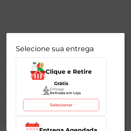
Selecione sua entrega
Central de Atendimento
Institucional
Clique e Retire
Políticas Mambo
Grátis
Entrega:
Atedimento ao Consumidor
Retirada em Loja
Nossas Redes
Selecionar
Entrega Agendada