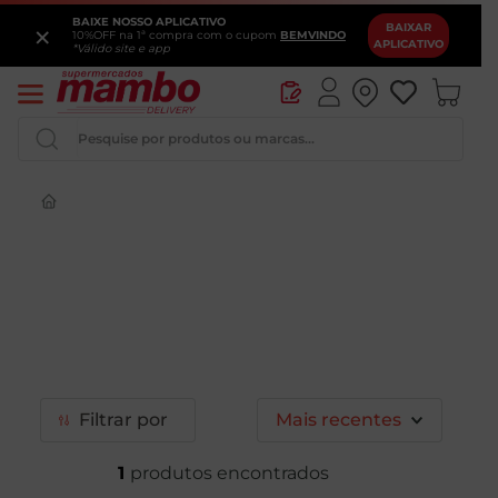
BAIXE NOSSO APLICATIVO
×
BAIXAR
10%OFF na 1ª compra com o cupom
BEMVINDO
APLICATIVO
*Válido site e app
Pesquise por produtos ou marcas...
Iogurte
Queijo
Pao
Leite
Cerveja
Filtrar
Mais recentes
1