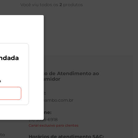
Você viu todos os
2
produtos
ndada
Serviço de Atendimento ao
Consumidor
a
E-mail:
sac@mambo.com.br
Telefone:
(11) 3336-6918
Canal exclusivo para clientes
to
Horários de atendimento SAC: