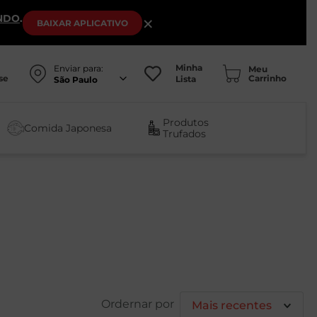
NDO
.
×
BAIXAR
APLICATIVO
Minha
Enviar para:
se
Lista
São Paulo
Produtos
Comida Japonesa
Trufados
Mais recentes