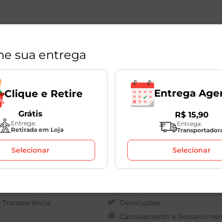
ne sua entrega
Entrega Age
Clique e Retire
Grátis
R$
15
,
90
Políticas
Entrega:
Entrega:
Retirada em Loja
Transportador
s
Sobre o seu Pedido
Selecionar
Selecionar
os
Clique e Retire
onosco
Termos de Uso
Pagamento
Privacidade
e Transparência
Devoluções
Cancelamento e Ressarcimen