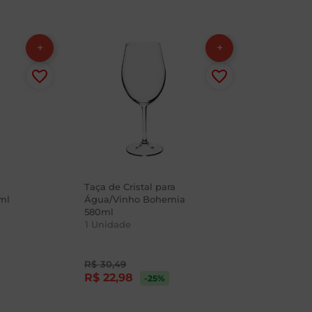
Taça de Cristal para
ml
Água/Vinho Bohemia
580ml
1
Unidade
R$
30
,
49
R$
22
,
98
-25
%