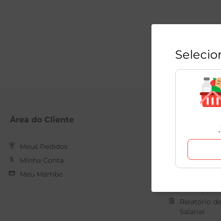
Selecio
Área do Cliente
Mambo
Meus Pedidos
Nossas Loja
Minha Conta
Quem Som
Meu Mambo
Trabalhe C
Forma de 
Relatório d
Salarial