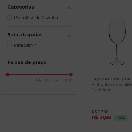
Utensílios de Cozinha
Para Servir
Faixas de preço
Taça de Cristal para
R$ 21,00
–
R$ 30,00
Vinho Bohemia 450
1
Unidade
R$
27
,
98
R$
21
,
98
-22
%