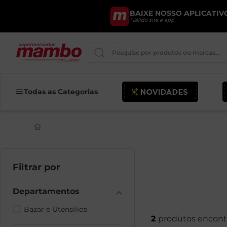
BAIXE NOSSO APLICATIVO
*Válido site e app.
Pesquise por produtos ou marcas..
Iogurte
Todas as Categorias
Queijo
Pao
Leite
Chocolate
Bazar e Utensílios
2