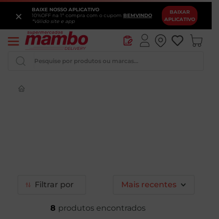
BAIXE NOSSO APLICATIVO
×
BAIXAR
10%OFF na 1ª compra com o cupom
BEMVINDO
APLICATIVO
*Válido site e app
Pesquise por produtos ou marcas...
Queijo
Iogurte
Pao
Leite
Cerveja
Filtrar
Mais recentes
8