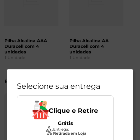
Pilha Alcalina AAA
Pilha Alcalina AA
Duracell com 4
Duracell com 4
unidades
unidades
1
Unidade
1
Unidade
R$
36
,
98
R$
36
,
98
Selecione sua entrega
Clique e Retire
Grátis
Entrega:
Retirada em Loja