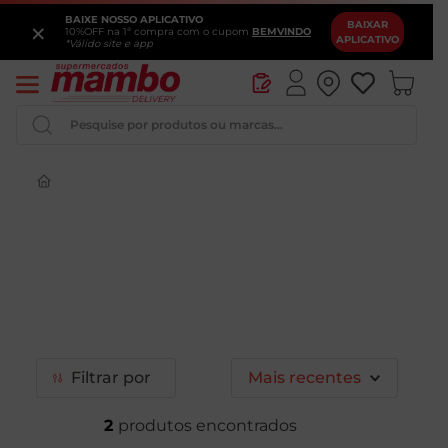
BAIXE NOSSO APLICATIVO
×
BAIXAR
10%OFF na 1ª compra com o cupom
BEMVINDO
APLICATIVO
*Válido site e app
Pesquise por produtos ou marcas...
Queijo
Iogurte
Pao
Leite
Cerveja
Filtrar
Mais recentes
2