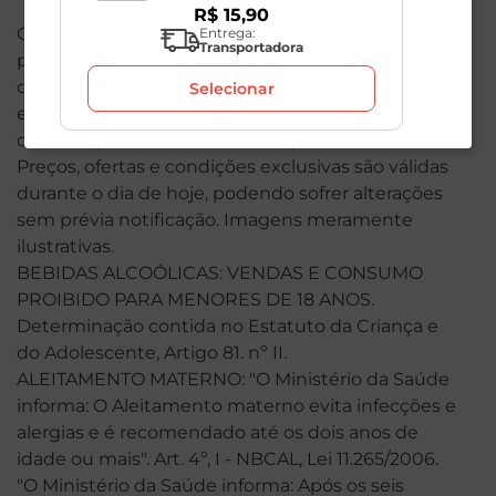
R$
15
,
90
O valor total de sua compra poderá ser alterado
Entrega:
Transportadora
por conta dos produtos de peso variável. Em caso
de indisponibilidade, o produto não será entregue
Selecionar
e, por isso, o valor correspondente não será
cobrado, podendo ser alterado para menos.
Preços, ofertas e condições exclusivas são válidas
durante o dia de hoje, podendo sofrer alterações
sem prévia notificação. Imagens meramente
ilustrativas.
BEBIDAS ALCOÓLICAS: VENDAS E CONSUMO
PROIBIDO PARA MENORES DE 18 ANOS.
Determinação contida no Estatuto da Criança e
do Adolescente, Artigo 81. nº II.
ALEITAMENTO MATERNO: "O Ministério da Saúde
informa: O Aleitamento materno evita infecções e
alergias e é recomendado até os dois anos de
idade ou mais". Art. 4º, I - NBCAL, Lei 11.265/2006.
"O Ministério da Saúde informa: Após os seis