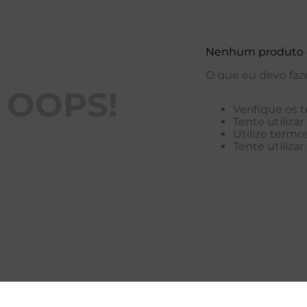
Nenhum produto 
O que eu devo faz
OOPS!
Verifique os 
Tente utiliza
Utilize termo
Tente utiliza