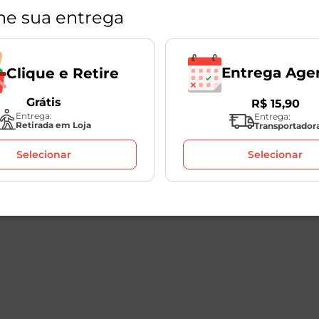
ne sua entrega
Políticas
Entrega Age
Clique e Retire
s
Sobre o seu Pedido
Grátis
R$
15
,
90
os
Clique e Retire
Entrega:
Entrega:
Retirada em Loja
Transportador
onosco
Termos de Uso
Pagamento
Privacidade
Selecionar
Selecionar
e Transparência
Devoluções
Cancelamento e Ressarcimen
Dúvidas Frequentes