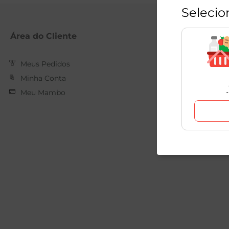
Selecio
Área do Cliente
Mambo
Meus Pedidos
Nossas Loja
Minha Conta
Quem Som
Meu Mambo
Trabalhe C
Forma de 
Relatório d
Salarial