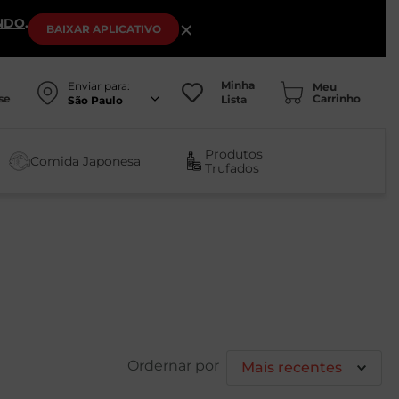
NDO
.
×
BAIXAR
APLICATIVO
Minha
Enviar para:
se
Lista
São Paulo
Produtos
Comida Japonesa
Trufados
Mais recentes