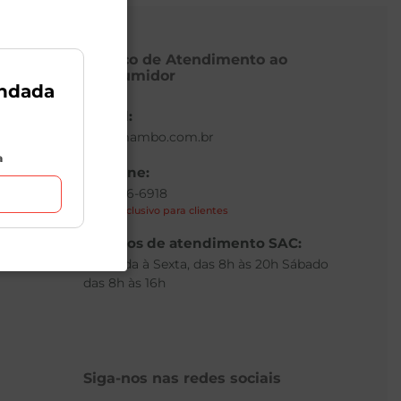
Serviço de Atendimento ao
Consumidor
ndada
E-mail:
sac@mambo.com.br
a
Telefone:
(11) 3336-6918
Canal exclusivo para clientes
to
Horários de atendimento SAC:
Segunda à Sexta, das 8h às 20h Sábado
das 8h às 16h
Siga-nos nas redes sociais