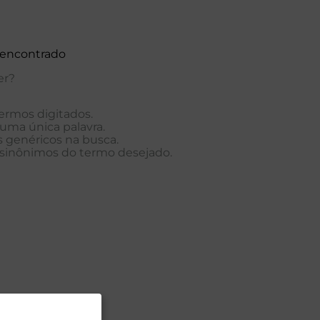
encontrado
er?
termos digitados.
r uma única palavra.
s genéricos na busca.
r sinônimos do termo desejado.