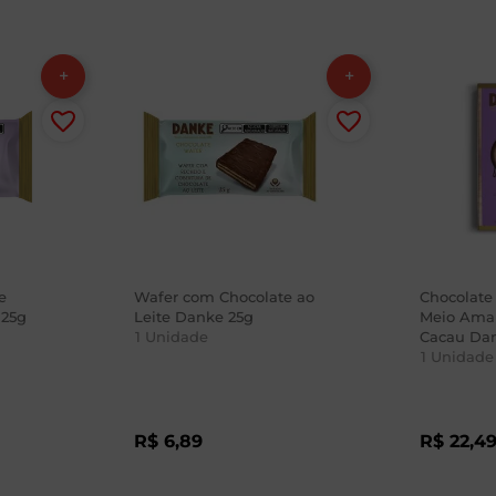
e
Wafer com Chocolate ao
Chocolate
25g
Leite Danke 25g
Meio Ama
1
Unidade
Cacau Da
1
Unidade
R$
6
,
89
R$
22
,
4