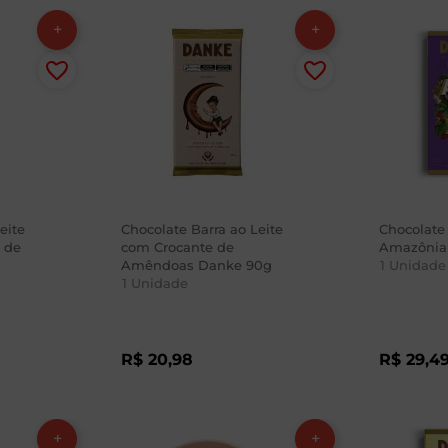
eite
Chocolate Barra ao Leite
Chocolate
 de
com Crocante de
Amazônia
Amêndoas Danke 90g
1
Unidade
1
Unidade
R$
20
,
98
R$
29
,
4