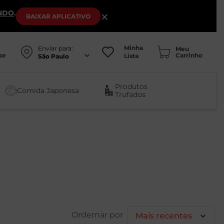
NDO
.
×
BAIXAR
APLICATIVO
Minha
Enviar para:
se
Lista
São Paulo
Produtos
Comida Japonesa
Trufados
Mais recentes