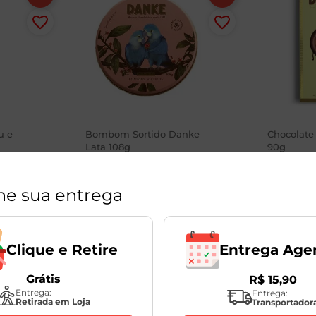
u e
Bombom Sortido Danke
Chocolate
Lata 108g
90g
0g
1
Unidade
1
Unidade
ne sua entrega
R$
57
,
98
R$
20
,
9
Entrega Age
Clique e Retire
Grátis
R$
15
,
90
Entrega:
Entrega:
Retirada em Loja
Transportador