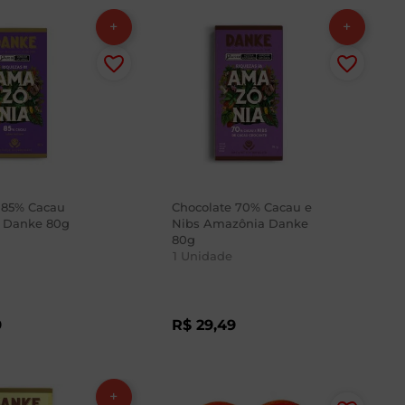
 85% Cacau
Chocolate 70% Cacau e
 Danke 80g
Nibs Amazônia Danke
80g
1
Unidade
9
R$
29
,
49