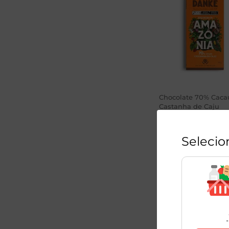
Chocolate 70% Caca
Castanha de Caju
Amazônia Danke 8
1
Unidade
Selecio
R$
29
,
49