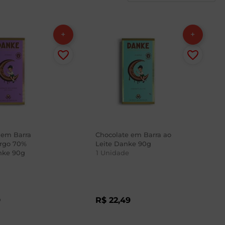
 em Barra
Chocolate em Barra ao
rgo 70%
Leite Danke 90g
nke 90g
1
Unidade
9
R$
22
,
49