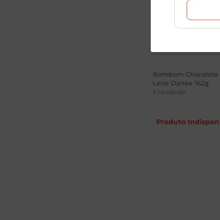
Bombom Chocolate 
Leite Danke 162g
1
Unidade
Produto Indispon