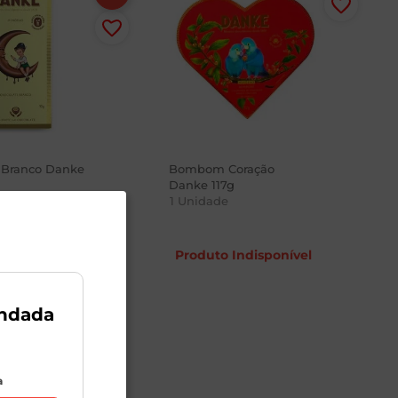
 Branco Danke
Bombom Coração
Danke 117g
1
Unidade
Produto Indisponível
8
ndada
a