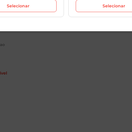
Selecionar
Selecionar
ao
ível